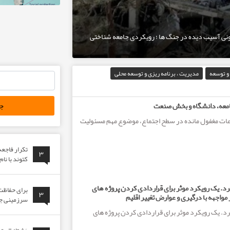
ی آسیب دیده در جنگ ها ؛ رویکردی جامعه ‌شناختی
پس از چند ماه…
و توسعه
مدیریت ، برنامه ریزی و توسعه محلی
جستجو
برای:
معه، دانشگاه و بخش صنعت
عات مغفول مانده در سطح اجتماع، موضوع مهم مسئولیت
تکرار فاجع
۳
کتوند با نا
د. یک رویکرد موثر برای قراردادی کردن پروژه های
برای حفاظت 
۳
واجهه با درگیری و عوارض تغییر اقلیم
سرزمینی جوا
د. یک رویکرد موثر برای قراردادی کردن پروژه های