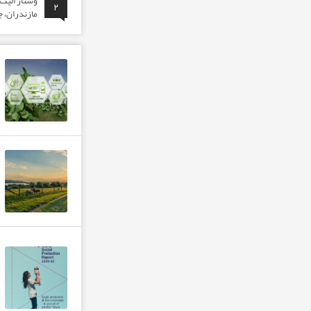
وَشتاز الی
۲
مازندران، ج