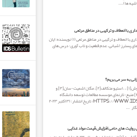
یه ها)....
اری با انعطاف و ترکیبی در مناطق مرتعی
کاربری زمین و زمین داری با انعطاف و ترکیبی در مناطق مرتعی (۱) نویسنده: ایان
بع: تارنمای پسترز (شبانی، عدم قطعیت و تاب آوری: درس های
رانی به سر می بریم؟
نویسندگان: جرمی آلوش[۱] ، ، استیو متکالف[۲]، مگان اشمیت-سان[۳] و
شیلپی سریواستاوا [۴] منبع: تارنمای موسسه مطالعات توسعه دانشگاه
ساسکس https://www.ids.ac.uk/ تاریخ انتشار: ۳۱ اکتبر ۲۰۲۳
ار ...
ی روایت های حامی افزایش قیمت مواد غذایی