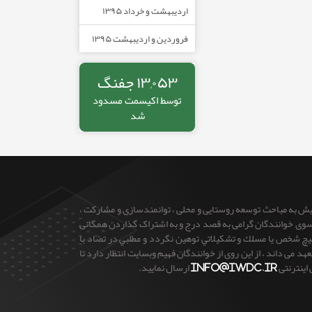
اردیبهشت و خرداد ۱۳۹۵
فروردین و اردیبهشت ۱۳۹۵
۱۳,۰۵۳ جفنگ
توسط
اکیسمت
مسدود
شد
ایش به مباحث توسعه روستایی و محلی ، توانمندسازی و مشارکت ،
 از سوی خوانندگان گرامی به قصد درج و به اشتراک گذاردن همگانی
 هيچ شخص يا مسلك و تشكيلاتي توهين نگردد و مطلبي در تضاد با
می داند ، از این روی از خوانندگان فهیم وبسایت انتظار دارد تا
 اینترنتی
info@iwdc.ir
ارسال نمایید.