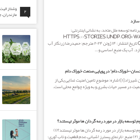
وَشتاز الی
۲
مازندران، ج
 سازد
برنامه توسعه ملل متحد، به نشانی اینترنتی:
https://stories.undp.org/w
communities تاریخ انتشار: ۱۴ ژوئن ۲۰۲۴ مترجم: حمیدرضا زرنگار آب
ازد. آب یک منبع اساسی و...
سان-خوراک دام” در پویایی صنعت خوراک دام
نویسنده : دکتر حسین شیرزاد[۱] اشاره: موضوع تامین امنیت غذایی یکی از
همیت در مسیر حیات بشری و به ویژه چوامع محلی است.
 توسعه بازار در مورد رمه گردان ها موثر نیستند؟
چرا رویکردهای مرسوم توسعه بازار در مورد رمه گردان ها موثر نیستند؟(۱)
نویسنده: ایان اسکونز (۲) منبع: تارنمای پسترز (شبانی،عدم قطعیت و تاب آوری: