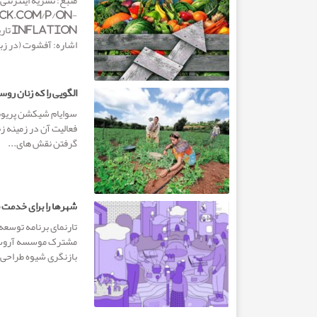
ck.com/p/on-
اشاره: آفشوت (در زبان
الگویی را که زنان رو
سوایام شیکشن پریون
فعالیت آن در زمینه ز
گرفتن نقش های...
شهرها را برای خدمت ب
تارنمای برنامه توسعه
مشترک موسسه آروپ، د
بازنگری شیوه طراحی 