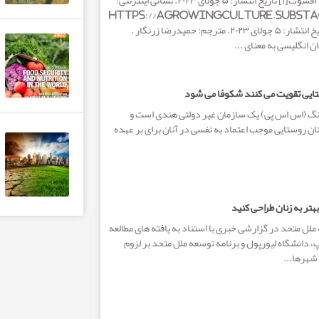
منبع: نشریه اینترنتی آفشوت[۱] تاریخ انتشار: ۵ جولای ۲۰۲۳. نشانی اینترنتی:
https://agrowingculture.substa
inflation تاریخ انتشار: ۵ جولای ۲۰۲۳. مترجم: حمیدرضا زرنگار .
 انگلیسی به معنای ...
ستایی تقویت می کنند شکوفا می شود
گ (اس اس پی) یک سازمان غیر دولتی هندی است و
نان روستایی موجب اعتماد به نفسی در آنان برای بر عهده
هتر به زنان طراحی کنید
 ملل متحد در گزارشی خبری با استناد به یافته های مطالعه
انشگاه لیورپول و برنامه توسعه ملل متحد بر لزوم
شهرها...