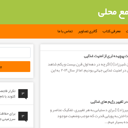
مع محلی
ت
معرفی کتاب
گالری تصاویر
تماس با ما
جستجو
پیچیده تری از امنیت غذایی
برای:
نویسنده: دکتر حسین شیرزاد[۱] اگرچه در دهه اول قرن بیست و یکم شاهد
بهبود کلی قابل توجهی در امنیت غذایی جهانی بودیم. اما از سال۲۰۱۴ به این
تکرار فاجع
۳
کتوند با نا
 تغییر رژیم های غذایی
مولف : دکتر حسین شیرزاد[۱] برای دستیابی به هر تغییری، تفکیک عناصر و
برای حفاظت 
داختن به پویایی قدرت که موجب وضعیت موجود
۳
سرزمینی جوا
 بسیار مهم...