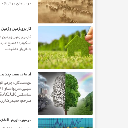
درس های جهانی از حاش
کاربری زمین و زمین د
اسکونز(۲) من
جهانی از حاشیه...
آیا ما در عصر چند بح
مترجم: حمیدرضا زرنگ
در مورد تورم ؛ افشا