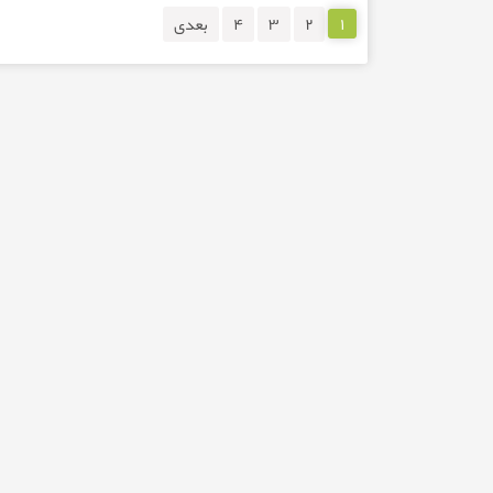
۱
۲
۳
۴
بعدی