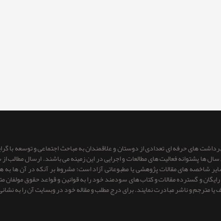
 برداشت های حرفه ای تعدادی از دوستان و علاقمندان به مباحث اجتماعی و توسعه با گر
ای سال ها پشتوانه فعالیت های مطالعات و اجرایی در این زمینه می باشند. ارسال مطالب
 سایر شاخصه های مقالات پژوهشی یا مطبوعاتی آزاد است؛ مشروط بر آنكه در آن ها به
یگان و گسترده مقالات و کتاب های سودمند خود را به قوانین و قواعد حقوق مولفان متعهد 
ف یا مترجم و ناشر مبادرت نمایند. برای درج مطلب و مقاله خود در وبسایت آن را به نشانی