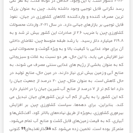
۲۰۲ دشوار است. با این وجود، حداقل در کوتاه مدت، به نظر نمی
گرانی قابل توجهی وجود داشته باشد.
چین
به عنوان بزرگ
مصرف کننده و واردکننده کالاهای کشاورزی در جهان، نفوذ
قابل توجهی بر بازارهای جهانی دارد. در سال ۲۰۲۱، واردات محصولات
زی
چین
با ضریب ۲,۶ از صادرات این کشور بیش تر شد و به
​
چین
، تقاضای داخلی
ی مواد غذایی با کیفیت بالا و به ویژه گوشت و محصولات لبنی
زایش می یابد. با این حال، هر دو نسبت به غلات و سبزیجاتی
 عنوان بخشی از رژیم های غذایی سنتی مصرف می شوند، به
آبی و زمین بیش تری نیاز دارند. در عین حال، منابع تولید در
اهش است. به عنوان مثال،
چین
۲۰ درصد از جمعیت جهان را
دارد اما کم تر از ۷ درصد از منابع آب شیرین جهان را در اختیار دارد
ن کشور را به یکی از کم آب ترین کشورهای جهان تبدیل می
بنابراین، برای دهه‌ها، سیاست کشاورزی
چین
بر افزایش
ری کشاورزی، به‌ویژه از طریق نهاده‌های بالاتر کود، آفت‌کش‌ها و
ی، که به قیمت زمین‌های قابل کشت و منابع آب تمام می‌شود،
ز بوده است. تخمین زده می‌شود که “گذارتغذیه‌ای” کنونی