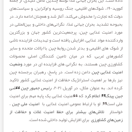
است. این بحران جهانی غذا توسط چندین عامل کلیدی، از جمله
۱۹
، شوک‌های اقلیمی، جنگ
روسیه
و
اوکراین
، و سیاست‌های
ه تجارت را مخدوش می‌کند، آغاز شد و همچنان ادامه دارد. در
 تشدید بحران جهانی غذا، نگرانی‌های داخلی و بین‌المللی در
امنیت غذایی
چین
، پرجمعیت‌ترین کشور جهان و بزرگترین
نده مواد غذایی، افزایش یافته است و تهدیدات فزاینده ناشی
ک های اقلیمی و بدتر شدن روابط
چین
با
ایالات متحده
و سایر
ای غربی
، که در میان تامین کنندگان اصلی محصولات
زی
چین
هستند، به نگرانی های فزاینده ای در مورد
وضعیت
غذایی
چین
دامن زده است. در پاسخ، رهبران برجسته
چین
ارها بر اهمیت استراتژیک حفاظت از امنیت غذایی کشور تاکید
د. به عنوان مثال، در آوریل ۲۰۲۱،
رئیس
جمهور
چین
“
شی
ینگ
”
اعلام
کرد
که “امنیت غذایی یک پایه مهم برای امنیت
ست”. او با ارتباط عمومی امنیت غذایی با
امنیت
ملی
چین
،
تار
تلاش
های
بیشتر
برای
حفظ
امنیت
غلات
و
حفاظت
از
ای
کشاورزی
برای افزایش تولید داخلی شده است.