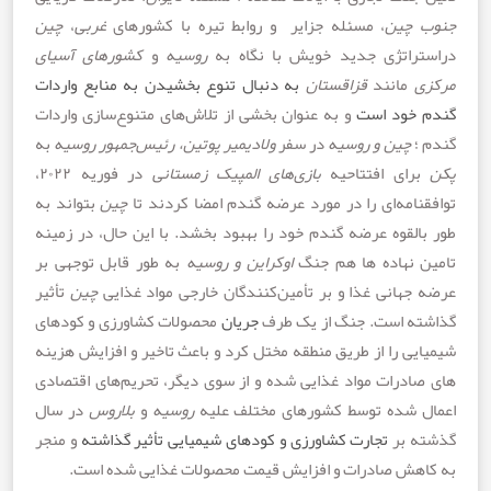
 چین
، مسئله جزایر و روابط تیره با کشورهای
غربی
،
چین
راتژی جدید خویش با نگاه به
روسیه
و
کشورهای آسیای
ی
مانند
قزاقستان
به
دنبال
تنوع
بخشیدن
به
منابع
واردات
خود
است
و به عنوان بخشی از تلاش‌های متنوع‌سازی واردات
؛
چین و روسیه
در سفر
ولادیمیر پوتین، رئیس‌جمهور روسیه
به
ای افتتاحیه
بازی‌های المپیک زمستانی
در فوریه ۲۰۲۲،
امه‌ای را در مورد عرضه گندم امضا کردند تا
چین
بتواند به
القوه عرضه گندم خود را بهبود بخشد. با این حال، در زمینه
 نهاده ها هم جنگ
اوکراین و روسیه
به طور قابل توجهی بر
جهانی غذا و بر تأمین‌کنندگان خارجی مواد غذایی
چین
تأثیر
ه است. جنگ از یک طرف
جریان
محصولات کشاورزی و کودهای
ی را از طریق منطقه مختل کرد و باعث تاخیر و افزایش هزینه
ادرات مواد غذایی شده و از سوی دیگر، تحریم‌های اقتصادی
 شده توسط کشورهای مختلف علیه
روسیه
و
بلاروس
در سال
 بر
تجارت
کشاورزی
و
کودهای
شیمیایی
تأثیر
گذاشته
و منجر
هش صادرات و افزایش قیمت محصولات غذایی شده است.