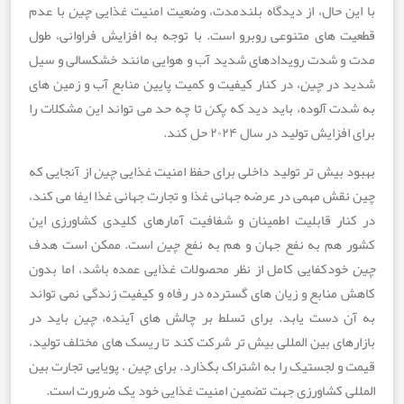
ن حال، از دیدگاه بلندمدت، وضعیت امنیت غذایی
چین
با عدم
 های متنوعی روبرو است. با توجه به افزایش فراوانی، طول
 شدت رویدادهای شدید آب و هوایی مانند خشکسالی و سیل
 در
چین
، در کنار کیفیت و کمیت پایین منابع آب و زمین های
ت آلوده، باید دید که
پکن
تا چه حد می تواند این مشکلات را
ایش تولید در سال ۲۰۲۴ حل کند.
بیش تر تولید داخلی برای حفظ امنیت غذایی
چین
از آنجایی که
ش مهمی در عرضه جهانی غذا و تجارت جهانی غذا ایفا می کند،
ار قابلیت اطمینان و شفافیت آمارهای کلیدی کشاورزی این
هم به نفع جهان و هم به نفع
چین
است. ممکن است هدف
دکفایی کامل از نظر محصولات غذایی عمده باشد، اما بدون
منابع و زیان های گسترده در رفاه و کیفیت زندگی نمی تواند
 دست یابد. برای تسلط بر چالش های آینده،
چین
باید در
های بین المللی بیش تر شرکت کند تا ریسک های مختلف تولید،
 لجستیک را به اشتراک بگذارد. برای
چین
، پویایی تجارت بین
ی کشاورزی جهت تضمین امنیت غذایی خود یک ضرورت است.