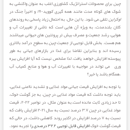
ای محصولات استراتژیک کشاورزی اغلب به عنوان واکنشی به
ای کوتاه مدت مانند همه گیری
کووید-۱۹
و اخیراً جنگ در
ن
تلقی می شود. با این حال، به احتمال زیاد پاسخی به روندهای
بلندمدت، به ویژه آن هایی است که ناشی از تغییرات آب و
، رشد جمعیت و مصرف بیش تر پروتئین های حیوانی میباشند
ت. بخش قابل توجهی از جمعیت
چین
به سطوح درآمد بالاتری
 اند و بنابراین تقاضا برای غذا در بازارهای جهانی به طور
ه افزایش خواهد یافت. لذا مشخص نیست که آیا افزایش بهره
ی تواند در مواجهه با تغییرات آب و هوا و منابع کمیاب آب
 باشد یا خیر؟
ه به افزایش قیمت جهانی مواد غذایی و تشدید ناامنی غذایی،
توجه داشت که قیمت مواد غذایی در
چین
، به جز گوشت خوک،
تا حد زیادی ثابت مانده است.به عنوان مثال، در نوامبر ۲۰۲۲، قیمت
غذایی در
چین
۳,۷ درصد نسبت به سال ۲۰۲۱ افزایش یافت که
نسبت به ۷ درصد افزایش در اکتبر روند کاهشی داشت، در حالی که
 گوشت خوک
افزایش
قابل
توجهی
۳۲,۲
درصدی
را
تجربه نمود.