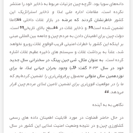
ای سویا بود. اگرچه
چین
جزئیات مربوط به ذخایر خود را منتشر
ه است، مقامات
اداره ملی غذا و ذخایر استراتژیک
این
خاطرنشان
کردند
که
عرضه
در بازار غلات داخلی “کاملا
 شده است”، و ذخایر غلات در “سطح بالای تاریخی” است.
چین
برای اطمینان دادن به مردم
چین
و جامعه بین المللی مبنی
که این کشور با خطرات امنیتی قریب الوقوع غلات روبرو نخواهد
لناً به برداشت غلات و سیستم های ذخیره عظیم غلات اشاره
است.
به
عنوان
مثال
،
شی
جین
پینگ
در
سخنرانی
سال
جدید
ر
سال
۲۰۲۳
گفت
: «
با
وجود
بحران
جهانی
غذا
،
ما
برای
مین
سال
متوالی
محصول پرفروش‌تری را تضمین کرده‌ایم که
در
موقعیت قوی‌تری برای تضمین تامین غذای مردم چین قرار
د. “
به به آینده
ل حاضر قضاوت در مورد قابلیت اطمینان داده های رسمی
زی
چین
و در نتیجه وضعیت امنیت غذایی این کشور در سال