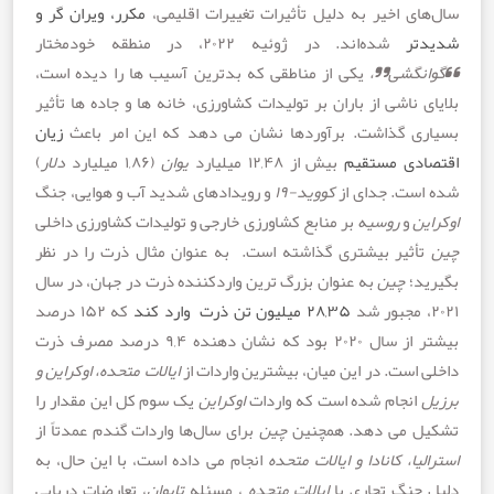
ای اخیر به دلیل تأثیرات تغییرات اقلیمی،
مکرر
،
ویران
گر
و
ر
شده‌اند. در ژوئیه ۲۰۲۲، در منطقه خودمختار
نگشی”،
یکی از مناطقی که بدترین آسیب ها را دیده است،
 ناشی از باران بر تولیدات کشاورزی، خانه ها و جاده ها تأثیر
ی گذاشت. برآوردها نشان می دهد که این امر باعث
زیان
دی
مستقیم
بیش از ۱۲,۴۸ میلیارد
یوان
(۱,۸۶ میلیارد
دلار
)
ست. جدای از
کووید-۱۹
و رویدادهای شدید آب و هوایی، جنگ
ن
و
روسیه
بر منابع کشاورزی خارجی و تولیدات کشاورزی داخلی
ثیر بیشتری گذاشته است. به عنوان مثال ذرت را در نظر
د؛
چین
به عنوان بزرگ ترین واردکننده ذرت در جهان، در سال
۲۸,۳۵
میلیون
تن
ذرت
وارد
کند
که ۱۵۲ درصد
بیشتر از سال ۲۰۲۰ بود که نشان دهنده ۹,۴ درصد مصرف ذرت
است. در این میان، بیشترین واردات از
ایالات متحده، اوکراین و
انجام شده است که واردات
اوکراین
یک سوم کل این مقدار را
 می دهد. همچنین
چین
برای سال‌ها واردات گندم عمدتاً از
یا، کانادا و ایالات متحده
انجام می داده است، با این حال، به
جنگ تجاری با
ایالات متحده
، مسئله
تایوان
، تعارضات دریایی