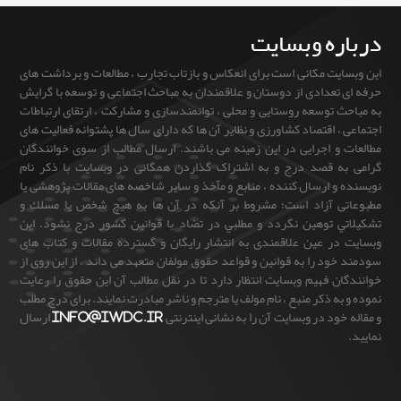
ره وبسایت
یت مکانی است برای انعکاس و بازتاب تجارب ، مطالعات و برداشت های
تعدادی از دوستان و علاقمندان به مباحث اجتماعی و توسعه با گرایش
 توسعه روستایی و محلی ، توانمندسازی و مشارکت ، ارتقای ارتباطات
، اقتصاد کشاورزی و نظایر آن ها که دارای سال ها پشتوانه فعالیت های
و اجرایی در این زمینه می باشند. ارسال مطالب از سوی خوانندگان
ه قصد درج و به اشتراک گذاردن همگانی در وبسایت با ذکر نام
و ارسال کننده ، منابع و مآخذ و سایر شاخصه های مقالات پژوهشی یا
ی آزاد است؛ مشروط بر آنكه در آن ها به هيچ شخص يا مسلك و
ي توهين نگردد و مطلبي در تضاد با قوانين كشور درج نشود. این
در عین علاقمندی به انتشار رایگان و گسترده مقالات و کتاب های
ود را به قوانین و قواعد حقوق مولفان متعهد می داند ، از این روی از
ن فهیم وبسایت انتظار دارد تا در نقل مطالب آن این حقوق را رعایت
به ذکر منبع ، نام مولف یا مترجم و ناشر مبادرت نمایند. برای درج مطلب
خود در وبسایت آن را به نشانی اینترنتی
info@iwdc.ir
ارسال