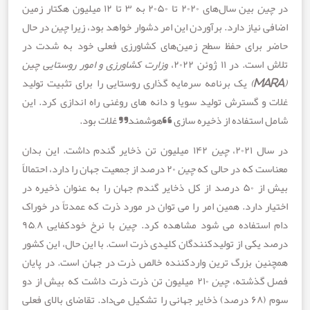
ن
بین سال‌های ۲۰۲۰ تا ۲۰۵۰ به ۳ تا ۱۲ میلیون هکتار زمین
نیاز دارد. برآوردن این امر دشوار خواهد بود، زیرا
چین
در حال
برای حفظ سطح زمین‌های کشاورزی فعلی خود به شدت در
در ۱۱ ژوئن ۲۰۲۲،
وزارت کشاورزی و امور روستایی چین
M
)
یک برنامه سرمایه گذاری روستایی را برای تثبیت تولید
و گسترش تولید سویا و دانه های روغنی راه اندازی کرد. این
استفاده از ذخیره سازی “هوشمند” غلات بود.
۲۰۲،
چین
۱۴۲ میلیون تن ذخایر گندم داشت. این بدان
ت که در حالی که
چین
۲۰ درصد از جمعیت جهان را دارد، احتمالاً
بیش از ۵۰ درصد از کل ذخایر گندم جهان را به عنوان ذخیره در
 دارد. همین امر را می توان در مورد ذرت که عمدتاً در خوراک
ستفاده می شود مشاهده کرد.
چین
با نرخ خودکفایی ۹۵,۸
یکی از تولیدکنندگان کلیدی ذرت است. با این حال، این کشور
ن بزرگ ترین واردکننده خالص ذرت در جهان است. در پایان
گذشته،
چین
۲۱۰ میلیون تن ذرت ذرت داشت که بیش از دو
ی فعلی