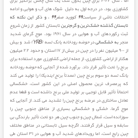
۲۰۲ برای
چین
بدون شک یک سال چالش برانگیز برای
زی بود، در درجه اول به دلیل شوک های آب و هوایی و ادامه
لات ناشی از سیاست
” کووید صفر”
،
و
ذکر
این
نکته
که
ان
گذشته
خشک
ترین
و
گرم
ترین
تابستان کشور از زمان شروع
ثبت رکوردهای آب و هوایی در سال ۱۹۶۱ بود. موج گرمای شدید
ه
خشکسالی
در
حوضه رودخانه یانگ تسه (
YRB
)
شد و بیش
چین
در بیش از ۱۷ استان، و حدود ۲,۲ میلیون
از اراضی کشاورزی، از جمله اراضی کشاورزی مورد استفاده برای
ا تحت تأثیر قرار داد. برآورد شده از آنجایی که
حوضه رودخانه
تسه
دو سوم برنج
چین
(عمدتاً
برنج ایندیکا
) را تولید می کند
مصرف ترین محصول اصلی در این کشور است، خشکسالی
اً تأثیر قابل توجهی بر تولید ملی برنج داشته است و قطعا عدم
 ساختاری در عرضه برنج
چین
را تشدید می کند. از آنجایی که
رما، خشکی و خشکسالی بسیاری از مناطق جنوبی
چین
را
ده است،
شمال چین
و
جنوب چین
هر دو تحت تأثیر بارندگی بی
 و سیل قرار گرفتند. اگرچه سیل تابستانی در مناطق مختلف
رایج است، اما رویدادهای شدید آب و هوایی در ۳۱ استان طی