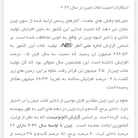
ات امنیت غلات چین در سال ۲۰۲۲
م چالش های متعدد، آمارهای رسمی ارایه شده از سوی
چین
می دهد که امنیت غذایی این کشور به دلیل افزایش تولید
و ذخایر انبوه
چین
در واقع به خوبی محافظت شده است. بر
 گزارش
اداره
ملی
آمار
(
NBS
)
،
تولید غلات این کشور به
۶۸۶,۵۳ میلیون تن رسید که نسبت به سال قبل ۰.۵ درصد
ش داشته است. این هشتمین سال متوالی بود که کل تولید
ین
از ۶۵۰ میلیون تن فراتر رفت. علاوه بر این، زمین های زیر
کشت با ۰,۶ درصد افزایش سالانه به تقریباً ۱۱۸.۳۳ میلیون هکتار
 است،
بر این،
چین
مقادیر قابل توجهی از ذخایر غلات جهان را در اختیار
ذخایر برنج، گندم و ذرت
چین
در دهه های اخیر به طور پیوسته
رده است. بر اساس
گزارش
اکونومیست
که به نقل از
وزارت
زی ایالات متحده
است،
چین
تا
اواسط
سال
۲۰۲۲
دارای
۶۹
درصد ذخایر ذرت، ۶۰ درصد برنج، ۵۱ درصد گندم و ۳۷ درصد از