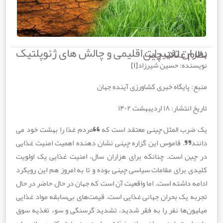
اقلیمی و چالش های ژئوپلتیک نظام غلات چین
ده: حسین شیرزاد
[۱]
پایگاه خبری کشاورزی آینده جهان
 ۱۸ اردیبهشت ۱۴۰۲
ب المثل
چینی
معتقد است که “مردم غذا را بهشت ​​خود می
”. قاموس این گزاره
چینی
نشان دهنده اهمیت امنیت غذایی
ن
است. چنانکه برای هزاران سال، امنیت غذایی یک اولویت
 برای مقامات سیاسی
چینی
بوده و تا به امروز هم این رویکرد
داشته است. اما واقعیت آن است که جهان در حال حاضر در حال
 یک بحران جهانی غذایی است. قیمت‌های بی‌سابقه مواد غذایی
ن‌ها نفر را به فقر شدید، تشدید گرسنگی و سوء تغذیه سوق