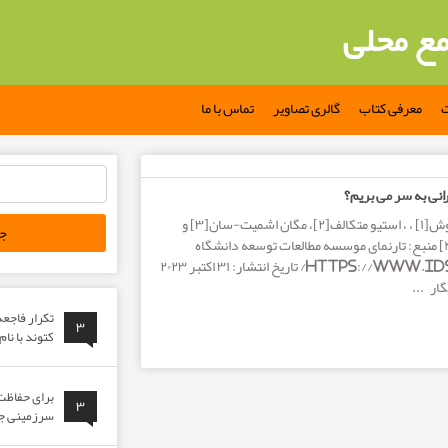
مع محلی
ت
معرفی کتاب
گالری تصاویر
تماس با ما
جستجو
رانی به سر می بریم؟
برای:
نویسندگان: جرمی آلوش[۱] ، ، استیو متکالف[۲]، مگان اشمیت-سان[۳] و
شیلپی سریواستاوا [۴] منبع: تارنمای موسسه مطالعات توسعه دانشگاه
ساسکس https://www.ids.ac.uk/ تاریخ انتشار: ۳۱ اکتبر ۲۰۲۳
ار ...
تکرار فاجع
۳
کتوند با نا
برای حفاظت 
۳
سرزمینی جوا