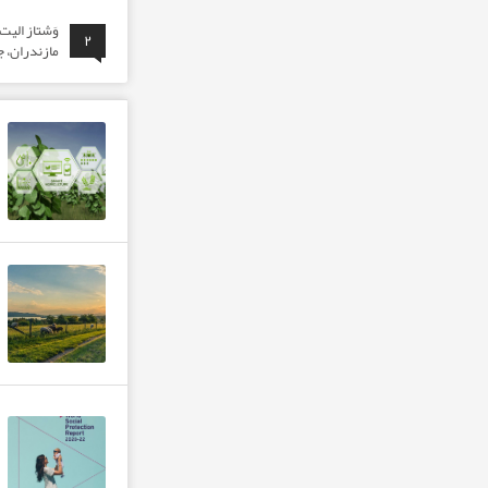
وَشتاز الی
۲
مازندران، ج