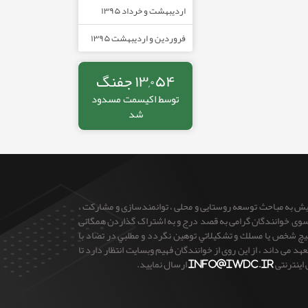
اردیبهشت و خرداد ۱۳۹۵
فروردین و اردیبهشت ۱۳۹۵
۱۳,۰۵۴ جفنگ
توسط
اکیسمت
مسدود
شد
ایش به مباحث توسعه روستایی و محلی ، توانمندسازی و مشارکت ،
 از سوی خوانندگان گرامی به قصد درج و به اشتراک گذاردن همگانی
 هيچ شخص يا مسلك و تشكيلاتي توهين نگردد و مطلبي در تضاد با
می داند ، از این روی از خوانندگان فهیم وبسایت انتظار دارد تا
 اینترنتی
info@iwdc.ir
ارسال نمایید.