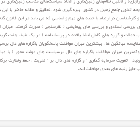
جزیه و تحلیل نظام‌های زمین‌داری و اتخاذ سیاست‌هاای مناسب زمین‌داری در ا
یحه قانون جامع زمین
در کشور بهره گیری شود .تحقیق و مقاله حاضر با این
و کارشناسان در ارتباط با جنبه های مهم و اساسی که می باید در این قانون گنج
ای بررسی اسنادی و بررسی های پیمایشی ( نظرسنجی ) صورت گرفت.. میزان ت
 جملات و گزاره های کامل انشا یافته در پرسشنامه ) در یک طیف هفت گزین
ایسه میانگین ها ، بیشترین میزان موافقت پاسخگویان باگزاره های دال برس
عه پایدار وحفظ محیط زیست ( با میانگین ۷۵/۶) وکمترین میزان موافقت باگزاره های دال برسیاست های دولت محور ( با 
ق تولید ، تقویت سرمایه گذاری ” و گزاره های دال بر ” تقویت ، حفظ ونظارت برکا
 حایز رتبه های بعدی موافقت اند.