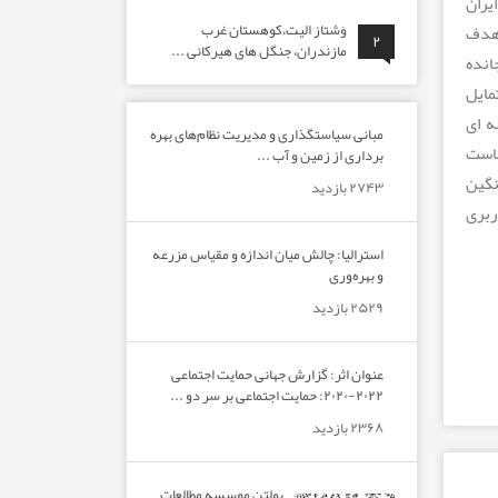
یران
وَشتاز الیت،کوهستان غرب
 هدف
۲
مازندران، جنگل های هیرکانی ...
انده
مایل
ه ای
مبانی سیاستگذاری و مدیریت نظام‌های بهره‌
یاست
برداری از زمین و آب ...
میانگین
۲۷۴۳ بازدید
ربری
استرالیا: چالش میان اندازه و مقیاس مزرعه
و بهره‌وری
۲۵۲۹ بازدید
عنوان اثر: گزارش جهانی حمایت اجتماعی
۲۰۲۲-۲۰۲۰: حمایت اجتماعی بر سر دو ...
۲۳۶۸ بازدید
بولتن موسسه مطالعات