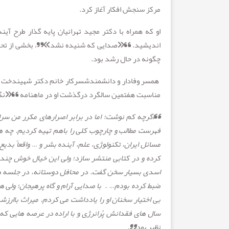
مرکز سنجش افکار آغاز کرد.
او که همراه با دکتر مجید تهرانیان پایه گذار طرح آین
اندیشید. “«صدایی که شنیده نشد»”، بخشی از تحقیقات
چگونه در حال رشد بود.
همسر وفادار و دانشمندشسرکار خانم دکتر شهیندخت خو
مناسبت هفتمین سالگرد درگذشت او در ماهنامه “«نگاه نو” (پاییز 
“اگرچه کم نوشت؛ اما در برابر اصرارهای مکرر من سرا
فهرست مطالب و چارچوب کلی را باهم تهیه کردیم. چه ه
مسائل ایران، تکنولوژی، علم، آینده بشر و … واقعاً بدی
کرده و در کتابی منتشر سازد؛ ولی این خیال خوش چند 
اسدی بسیار سخن گفت. در محافل دوستانه، در جلسه های
ضبط کرده بودم… .
با صدایی آرام و گاه پرهیجان؛ ولی 
بی اختیار سخنان او را یادداشت می کردم. میراث باارزش
سال های فقدانش پُرانرژی و با اراده در عرصه هایی که 
نظیر بود”.