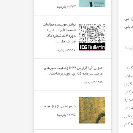
۲۳۷۳ بازدید
ن می
بولتن موسسه مطالعات
دینی
توسعه (آی دی اس) ،
دوره ۵۴، شماره A۱،
قدرت، فقر ...
ی به
۲۲۸۶ بازدید
کند.
عنوان اثر: گزارش ۲۰۲۲ وضعیت شهرهای
عربی. سرمایه گذاری روی زیرساخت ...
سان،
۲۲۸۵ بازدید
نگری
دکتر
ه را
درس هایی از زلزله بم
شتم،
۲۲۳۵ بازدید
ا طی
ً کم