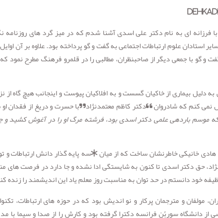
سانه با فرزانه ای به نام دکتر علی اسدی آشنا شدم که در میز گرد های روزنامه نگ
سایر استادان علوم ارتباطات اجتماعی به گفت و گو پرداخته بود. علاوه بر آن اوایل
فت و گو با جمعی دیگر از صاحبنظران، مطالبی را در قلمرو فرهنگ مطرح نمود که
دکتر اسدی در همان سال و در سن ۵۶ سالگی به دلیل بیماری از خاکیان گسست و به افلاکیان پیوست و اینجانب هیچ گاه ا
اموش نمی کنم که شادروان “دکتر کاظم معتمدنژاد”با حسرت و دریغ از فقدان او
ه موسم باردهی علمی دکتر اسدی بود، فرشته مرگ او را در آغوش کشید و ج
هادی خانیکی خاطرنشان ساخت که از میان *سه پایه گذار دانش ارتباطات و ت
دنژاد، حق دکتر اسدی تا کنون به شایستگی ادا نشده و جا دارد در فرصت های م
وظیفه خود دانستم در حد توان به مناسبت روز معلم یاد این اندیشمند را زنده کن
، مولفان و مترجمان پرکار و نو اندیش بود که در حوزه های ارتباطات، تکنول
از دانشگاه سوربُن فرانسه دکترا گرفته بود و کارش را از صدا و سیما با مد