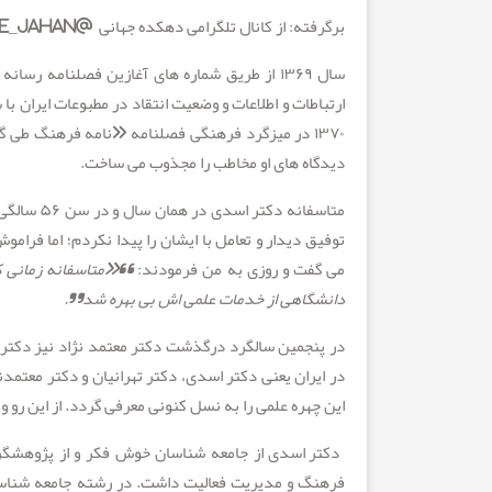
برگرفته: از کانال تلگرامی دهکده جهانی
@dehkade_jahan
سال ۱۳۶۹ از طریق شماره های آغازین فصلنامه ر
ارتباطات و اطلاعات و وضعیت انتقاد در مطبوعات ایران با 
۱۳۷۰ در میزگرد فرهنگی فصلنامه «نامه فرهنگ طی گ
دیدگاه های او مخاطب را مجذوب می ساخت
.
متاسفانه 
توفیق دیدار و تعامل با ایشان را پیدا نکردم؛ اما فر
می گفت و روزی به من فرمودند:
“«متاسفانه زمانی ک
دانشگاهی از خدمات علمی اش بی بهره شد”.
در پنجمین سالگرد درگذشت دکتر معتمد نژاد نیز دکتر 
در ایران یعنی دکتر اسدی، دکتر تهرانیان و دکتر معتم
این چهره علمی را به نسل کنونی معرفی گردد. از این رو 
دکتر اسدی از جامعه شناسان خوش فکر و از پژوهشگران
فرهنگ و مدیریت فعالیت داشت
.
در رشته جامعه شناسی 