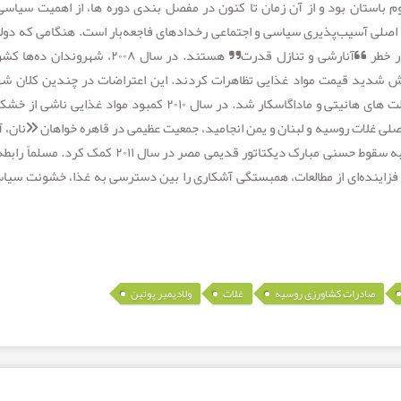
استان بود و از آن زمان تا کنون در مفصل بندی دوره ها، از اهمیت سیاسی
اصلی آسیب‌پذیری سیاسی و اجتماعی رخدادهای فاجعه‌بار است. هنگامی که دول
کنترل تخصیص غذا به شهرها را از دست می دهند، در خطر “آنارشی و تنازل قدرت” هستند. در سال ۲۰۰۸، شه
ایش شدید قیمت مواد غذایی تظاهرات کردند. این اعتراضات در چندین کلان شه
خشونت تبدیل شد، حتی شورش ها باعث سرنگونی دولت های هائیتی و ماداگاسکار شد. در سال ۲۰۱۰ کمبود مواد غذایی 
ی غلات روسیه و لبنان و یمن انجامید، جمعیت عظیمی در قاهره خواهان «نان، آ
و عدالت اجتماعی» شدند و در نهایت ،اعتراضات غذایی به سقوط حسنی مبارک دیکتاتور قدیمی مصر در سال ۲۰۱۱ کمک
فزاینده‌ای از مطالعات، همبستگی آشکاری را بین دسترسی به غذا، خشونت سیاس
,
,
,
صادرات کشاورزی روسیه
غلات
ولادیمیر پوتین