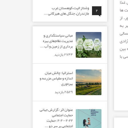
 غذا
وَشتاز الیت،کوهستان غرب
ت ها
۲
مازندران، جنگل های هیرکانی ...
روندان ده‌ها کشور، از
ر به
ناشی از خشکسالی
مبانی سیاستگذاری و
زادی
مدیریت نظام‌های بهره‌
برداری از زمین و آب ...
 کرد. مسلماً رابطه بین
۲۷۴۴ بازدید
ی با
استرالیا: چالش میان
اندازه و مقیاس مزرعه و
بهره‌وری
۲۵۲۹ بازدید
عنوان اثر: گزارش جهانی
حمایت اجتماعی
۲۰۲۲-۲۰۲۰: حمایت
اجتماعی بر سر دو ...