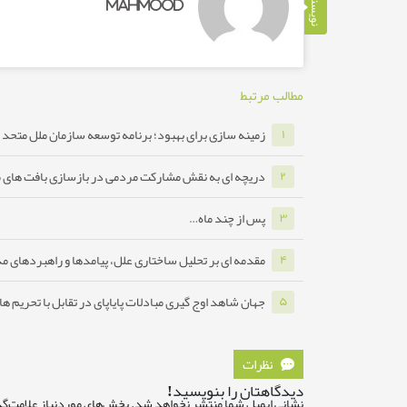
نویسنده
mahmood
مطالب مرتبط
زمینه سازی برای بهبود؛ برنامه توسعه سازمان ملل متحد ب
۱
دریچه ای به نقش مشارکت مردمی در بازسازی بافت های 
۲
پس از چند ماه…
۳
مقدمه ای بر تحلیل ساختاری علل، پیامدها و راهبردهای مدا
۴
جهان شاهد اوج گیری مبادلات پایاپای در تقابل با تحریم ه
۵
نظرات
دیدگاهتان را بنویسید!
نشانی ایمیل شما منتشر نخواهد شد.
بخش‌های موردنیاز علامت‌گذ