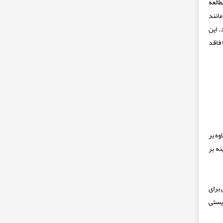
هد (۲). در همان حال یک مطالعه
انند
. این
 فاقد
ه بر
ه بر
برای
یستی