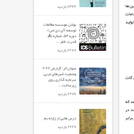
ین ها
۲۳۶۴ بازدید
امات
تولید
بولتن موسسه مطالعات
توسعه (آی دی اس) ،
دوره ۵۴، شماره A۱،
قدرت، فقر ...
۲۲۷۸ بازدید
عنوان اثر: گزارش ۲۰۲۲
وضعیت شهرهای عربی.
 آلات
سرمایه گذاری روی
زیرساخت ...
۲۲۷۶ بازدید
ریتانیا نشان می دهد که
 آمونیاک تولید شده در بریتانیا ۱۵۲ درصد افزایش یافته است. این نشان دهنده افزایشی از ۲۸۴ پوند در
برابر
درس هایی از زلزله بم
۲۲۲۷ بازدید