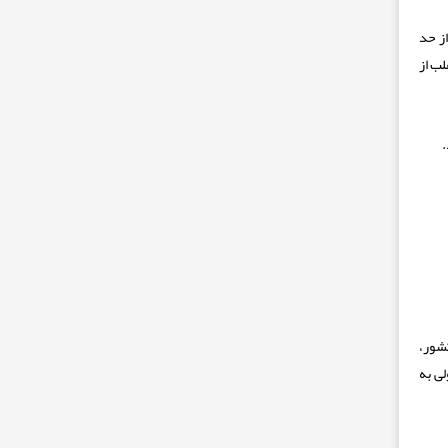
ز حد
ب از
.
کشور،
صولی به