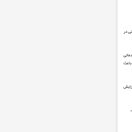
ی در
دماتی
باعث
زایش
.