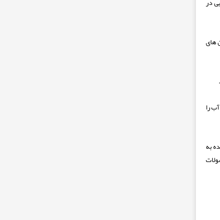
یی در
 های
آب را
ه به
ولات