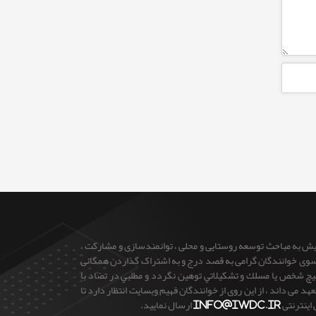
ایش به مباحث توسعه روستایی و محلی ، توانمندسازی و مشارکت ،
 از سوی خوانندگان گرامی به قصد درج و به اشتراک گذاردن همگانی
 هيچ شخص يا مسلك و تشكيلاتي توهين نگردد و مطلبي در تضاد با
می داند ، از این روی از خوانندگان فهیم وبسایت انتظار دارد تا
 اینترنتی
info@iwdc.ir
ارسال نمایید.