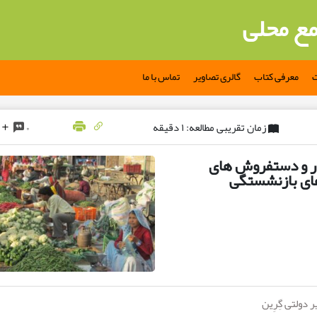
مع محلی
ت
معرفی کتاب
گالری تصاویر
تماس با ما
زمان تقریبی مطالعه: ۱ دقیقه
۰
ار و دستفروش های
های بازنشستگی
دولتی گِرِین