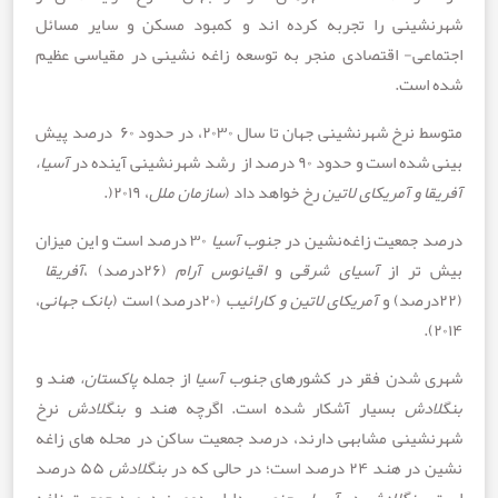
ینی را تجربه کرده اند و کمبود مسکن و سایر مسائل
عی- اقتصادی منجر به توسعه زاغه نشینی در مقیاسی عظیم
ست.
متوسط ​​نرخ شهرنشینی جهان تا سال ۲۰۳۰، در حدود ۶۰ درصد پیش
و حدود ۹۰ درصد از رشد شهرنشینی آینده در
آسیا،
 و آمریکای لاتین
رخ خواهد داد (
سازمان ملل
، ۲۰۱۹(.
جمعیت زاغه‌نشین در
جنوب آسیا
۳۰ درصد است و این میزان
تر از
آسیای شرقی
و
اقیانوس آرام
(۲۶درصد) ،
آفریقا
آمریکای لاتین و کارائیب
(۲۰درصد) است (
بانک جهانی
،
شدن فقر در کشورهای
جنوب آسیا
از جمله
پاکستان، هند
و
دش
بسیار آشکار شده است. اگرچه
هند
و
بنگلادش
نرخ
ینی مشابهی دارند، درصد جمعیت ساکن در محله های زاغه
 در
هند
۲۴ درصد است؛ در حالی که در
بنگلادش
۵۵ درصد
بنگلادش
در
آسیای جنوبی
، دارای دومین درصد جمعیت زاغه