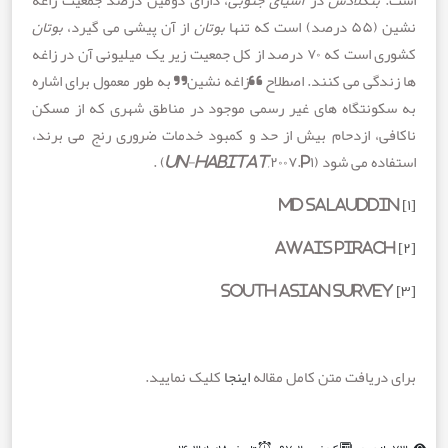
ه تنها
بوتان
از آن پیشی می گیرد،
بوتان
کشوری است که ۷۰ درصد از کل جمعیت زیر یک میلیونی آن در زاغه
دگی می کنند. اصطلاح “زاغه نشین” به طور معمول برای اشاره
ونتگاه های غیر رسمی موجود در مناطق شهری که از مسکن
ی، ازدحام بیش از حد و کمبود خدمات ضروری رنج می برند،
ه می شود (
,۲۰۰۷.P۱) .
UN-Habitat
ریافت متن کامل مقاله
اینجا
کلیک نمایید.
کدخبر: ۹۷۰۲
تاریخ: ۱۴۰۳/۱۰/۱۸