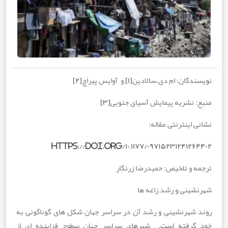
دگان: ام دی.سالادین
[۱]
و
آوایس پیراچ
[۲]
 نشریه پیمایش آسیای جنوبی
[۳]
اینترنتی مقاله
:
https://doi.org/۱۰,۱۱۷۷/۰۹۷۱۵۲۳۱۲۴۱۲
 و تلخیص: حمیدرضا زرنگار
ینی و رشد زاغه ها
شهرنشینی و رشد آن در سراسر جهان شکل های گوناگونی به
رفته است. شهرهای سراسر جهان سطوح فزاینده ای از