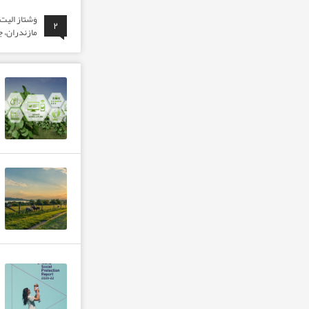
وَشتاز الی
۲
مازندران، ج