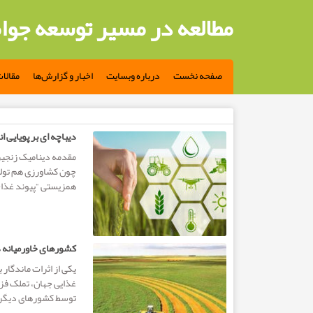
مطالعه در مسیر توسعه جوا
صفحه نخست
درباره وبسایت
اخبار و گزارش‌ها
مقالا
مطالب تگ: کشاورزی
دیباچه ای بر پویایی ا
مقدمه دینامیک زنجیر
چون کشاورزی هم تول
همزیستی “پیوند غذا-
کشورهای خاورمیانه 
غذایی جهان، تملک فز
توسط کشورهای دیگری