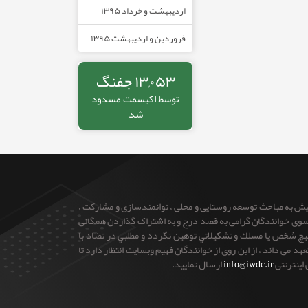
اردیبهشت و خرداد ۱۳۹۵
فروردین و اردیبهشت ۱۳۹۵
۱۳,۰۵۳ جفنگ
توسط
اکیسمت
مسدود
شد
ایش به مباحث توسعه روستایی و محلی ، توانمندسازی و مشارکت ،
 از سوی خوانندگان گرامی به قصد درج و به اشتراک گذاردن همگانی
 هيچ شخص يا مسلك و تشكيلاتي توهين نگردد و مطلبي در تضاد با
می داند ، از این روی از خوانندگان فهیم وبسایت انتظار دارد تا
 اینترنتی
info@iwdc.ir
ارسال نمایید.