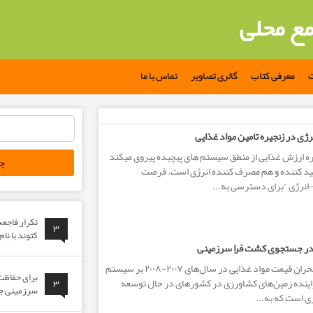
مع محلی
ت
معرفی کتاب
گالری تصاویر
تماس با ما
جستجو
نرژی در زنجیره تامین مواد غذایی
برای:
ه ارزش غذایی از منطق سیستم های پیچیده پیروی می­کند
ید کننده و هم مصرف کننده انرژی است. فرصت
انرژی “برای دسترسی به...
تکرار فاجع
۳
کتوند با نا
در جستجوی کشت فرا سرزمینی
یکی از اثرات ماندگار بحران قیمت مواد غذایی در سال‌های ۲۰۰۷-۲۰۰۸ بر سیستم
برای حفاظت 
اینده زمین‌های کشاورزی در کشورهای در حال توسعه
۳
سرزمینی جوا
 است که به...