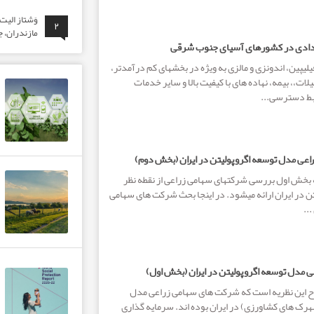
وَشتاز الی
۲
مازندران، ج
دادی در کشورهای آسیای جنوب شرقی
یلیپین، اندونزی و مالزی به ویژه در بخش­­های کم درآمدتر،
لات،، بیمه، نهاده های با کیفیت بالا و سایر خدمات
بط دسترسی...
عی مدل توسعه اگروپولیتن در ایران (بخش دوم)
 بخش اول بررسی شرکت­های سهامی زراعی از نقطه نظر
 در ایران ارائه می­شود. در اینجا بحث شرکت های سهامی
..
 مدل توسعه اگروپولیتن در ایران (بخش اول)
طرح این نظریه است که شرکت های سهامی زراعی مدل
رک های کشاورزی) در ایران بوده ­اند. سرمایه­ گذاری