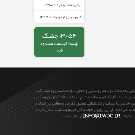
اردیبهشت و خرداد ۱۳۹۵
فروردین و اردیبهشت ۱۳۹۵
۱۳,۰۵۴ جفنگ
توسط
اکیسمت
مسدود
شد
ایش به مباحث توسعه روستایی و محلی ، توانمندسازی و مشارکت ،
 از سوی خوانندگان گرامی به قصد درج و به اشتراک گذاردن همگانی
 هيچ شخص يا مسلك و تشكيلاتي توهين نگردد و مطلبي در تضاد با
می داند ، از این روی از خوانندگان فهیم وبسایت انتظار دارد تا
 اینترنتی
info@iwdc.ir
ارسال نمایید.