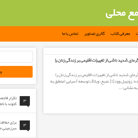
مع محلی
ت
معرفی کتاب
گالری تصاویر
تماس با ما
جستجو
رمای شدید ناشی از تغییرات اقلیمی بر زندگی زنان را
برای:
رمای شدید ناشی از تغییرات اقلیمی بر زندگی زنان را
برطرف کرد[۱] نویسنده: زونیبل وود[۱] منبع: وبلاگ توسعه آسیایی (متعلق به
ه نشانی:...
تکرار فاجع
۳
کتوند با نا
برای حفاظت 
۳
سرزمینی جوا