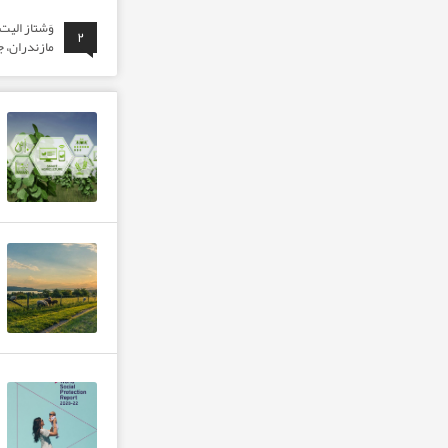
وَشتاز الی
۲
مازندران، ج