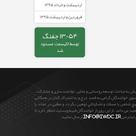
اردیبهشت و خرداد ۱۳۹۵
فروردین و اردیبهشت ۱۳۹۵
۱۳,۰۵۴ جفنگ
توسط
اکیسمت
مسدود
شد
ایش به مباحث توسعه روستایی و محلی ، توانمندسازی و مشارکت ،
 از سوی خوانندگان گرامی به قصد درج و به اشتراک گذاردن همگانی
 هيچ شخص يا مسلك و تشكيلاتي توهين نگردد و مطلبي در تضاد با
می داند ، از این روی از خوانندگان فهیم وبسایت انتظار دارد تا
 اینترنتی
info@iwdc.ir
ارسال نمایید.