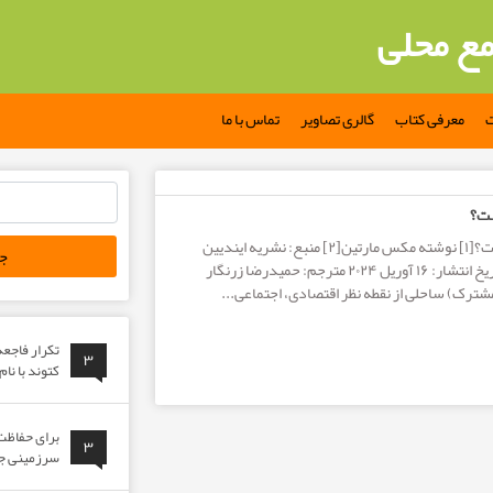
مع محلی
ت
معرفی کتاب
گالری تصاویر
تماس با ما
جستجو
ت؟
برای:
مشاعات ساحلی چیست؟[۱] نوشته مکس مارتین[۲] منبع: نشریه ایندیین
دولپمنت ریویو[۳] تاریخ انتشار: ۱۶ آوریل ۲۰۲۴ مترجم: حمیدرضا زرنگار
شترک) ساحلی از نقطه نظر اقتصادی، اجتماعی...
تکرار فاجع
۳
کتوند با نا
برای حفاظت 
۳
سرزمینی جوا