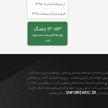
اردیبهشت و خرداد ۱۳۹۵
فروردین و اردیبهشت ۱۳۹۵
۱۳,۰۵۳ جفنگ
توسط
اکیسمت
مسدود
شد
ایش به مباحث توسعه روستایی و محلی ، توانمندسازی و مشارکت ،
 از سوی خوانندگان گرامی به قصد درج و به اشتراک گذاردن همگانی
 هيچ شخص يا مسلك و تشكيلاتي توهين نگردد و مطلبي در تضاد با
می داند ، از این روی از خوانندگان فهیم وبسایت انتظار دارد تا
 اینترنتی
info@iwdc.ir
ارسال نمایید.