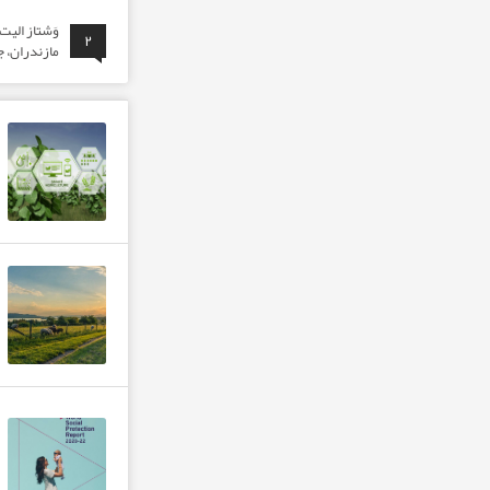
وَشتاز الی
۲
مازندران، ج