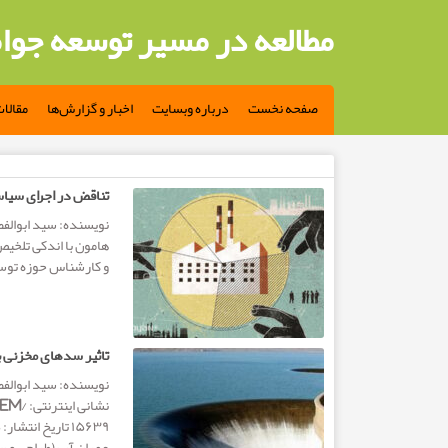
مطالعه در مسیر توسعه جوا
صفحه نخست
درباره وبسایت
اخبار و گزارش‌ها
مقالا
مطالب تگ: سید ابوالفضل میرقاسمی
تناقض در اجرای س
نویسنده: سید ابوالفض
هامون با اندکی تلخی
و کارشناس حوزه توسعه
تاثیر سدهای مخزنی ب
نویسنده: سید ابوالف
نشانی
عمران آب (طراحی و س