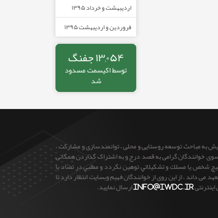
اردیبهشت و خرداد ۱۳۹۵
فروردین و اردیبهشت ۱۳۹۵
۱۳,۰۵۴ جفنگ
توسط
اکیسمت
مسدود
شد
ایش به مباحث توسعه روستایی و محلی ، توانمندسازی و مشارکت ،
 از سوی خوانندگان گرامی به قصد درج و به اشتراک گذاردن همگانی
 هيچ شخص يا مسلك و تشكيلاتي توهين نگردد و مطلبي در تضاد با
می داند ، از این روی از خوانندگان فهیم وبسایت انتظار دارد تا
 اینترنتی
info@iwdc.ir
ارسال نمایید.