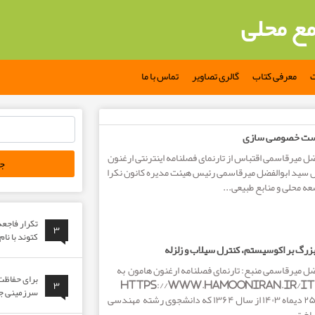
مع محلی
ت
معرفی کتاب
گالری تصاویر
تماس با ما
جستجو
یاست خصوصی سازی
برای:
ل میرقاسمی اقتباس از تارنمای فصلنامه اینترنتی ارغنون
ص سید ابوالفضل میرقاسمی رئیس هیئت مدیره کانون نکرا
 محلی و منابع طبیعی...
تکرار فاجع
۳
کتوند با نا
زرگ بر اکوسیستم، کنترل سیلاب و زلزله
ضل میرقاسمی منبع: تارنمای فصلنامه ارغنون هامون به
برای حفاظت 
 اینترنتی: https://www.hamooniran.ir/item/
۳
سرزمینی جوا
۱۵۶۳۹ تاریخ انتشار: ۲۵ دیماه ۱۴۰۳ از سال ۱۳۶۴ که دانشجوی رشته مهندسی
اخت...