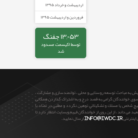
اردیبهشت و خرداد ۱۳۹۵
فروردین و اردیبهشت ۱۳۹۵
۱۳,۰۵۳ جفنگ
توسط
اکیسمت
مسدود
شد
ایش به مباحث توسعه روستایی و محلی ، توانمندسازی و مشارکت ،
 از سوی خوانندگان گرامی به قصد درج و به اشتراک گذاردن همگانی
 هيچ شخص يا مسلك و تشكيلاتي توهين نگردد و مطلبي در تضاد با
می داند ، از این روی از خوانندگان فهیم وبسایت انتظار دارد تا
 اینترنتی
info@iwdc.ir
ارسال نمایید.