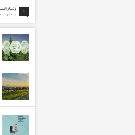
وَشتاز الی
۲
مازندران، ج