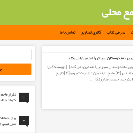
مع محلی
ت
معرفی کتاب
گالری تصاویر
تماس با ما
 تضمین نمی کند
جستجو
ایر، هندوستان سبزتر را تضمین نمی کند
برای:
سبز کردن زمین های بایر، هندوستان سبزتر را تضمین نمی کند[۱] نویسندگان:
ابی تی واناک[۲] و سانجانا نایر[۳] منبع: ایندییَن دولوپمنت رویو[۴] تاریخ
تکرار فاجع
۳
کتوند با نا
برای حفاظت 
۳
سرزمینی جوا