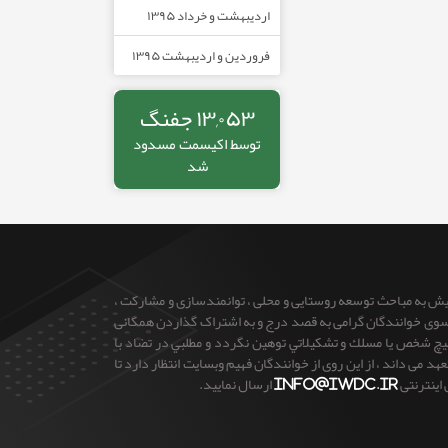
اردیبهشت و خرداد ۱۳۹۵
فروردین و اردیبهشت ۱۳۹۵
۱۳,۰۵۳ جفنگ
توسط
اکیسمت
مسدود
شد
ایش به مباحث توسعه روستایی و محلی ، توانمندسازی و مشارکت ،
 از سوی خوانندگان گرامی به قصد درج و به اشتراک گذاردن همگانی
 هيچ شخص يا مسلك و تشكيلاتي توهين نگردد و مطلبي در تضاد با
می داند ، از این روی از خوانندگان فهیم وبسایت انتظار دارد تا
 اینترنتی
info@iwdc.ir
ارسال نمایید.