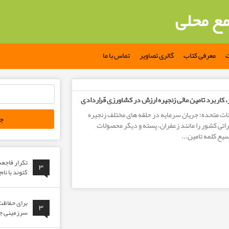
مع محلی
ت
معرفی کتاب
گالری تصاویر
تماس با ما
جستجو
 کاربرد تامین مالی زنجیره ارزش در کشاورزی قراردادی
برای:
لات متحده؛ جریان سرمایه در حلقه های مختلف زنجیره
ی کشور را مانند زعفران، پسته و دیگر محصولات
سیع کلمه تامین...
تکرار فاجع
۳
کتوند با نا
برای حفاظت 
۳
سرزمینی جوا