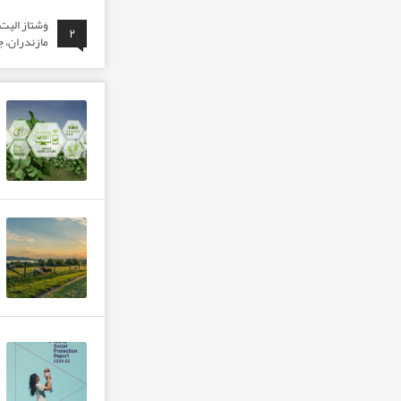
وَشتاز الی
۲
مازندران، ج