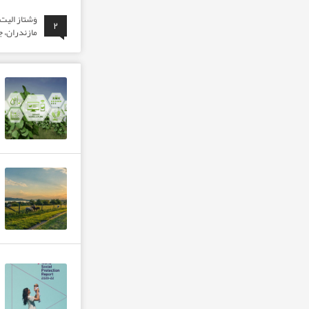
وَشتاز الی
۲
مازندران، ج