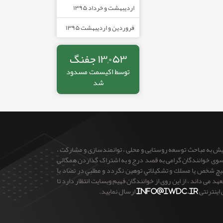
اردیبهشت و خرداد ۱۳۹۵
فروردین و اردیبهشت ۱۳۹۵
۱۳,۰۵۳ جفنگ
توسط
اکیسمت
مسدود
شد
ایش به مباحث توسعه روستایی و محلی ، توانمندسازی و مشارکت ،
 از سوی خوانندگان گرامی به قصد درج و به اشتراک گذاردن همگانی
 هيچ شخص يا مسلك و تشكيلاتي توهين نگردد و مطلبي در تضاد با
می داند ، از این روی از خوانندگان فهیم وبسایت انتظار دارد تا
 اینترنتی
info@iwdc.ir
ارسال نمایید.