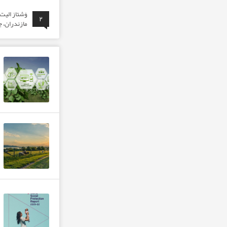
وَشتاز الی
۲
مازندران، ج