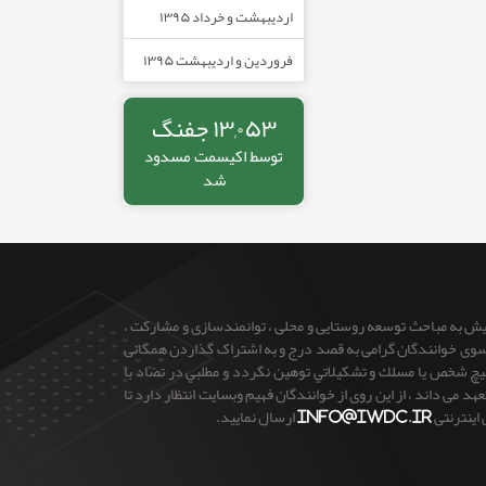
اردیبهشت و خرداد ۱۳۹۵
فروردین و اردیبهشت ۱۳۹۵
۱۳,۰۵۳ جفنگ
توسط
اکیسمت
مسدود
شد
ایش به مباحث توسعه روستایی و محلی ، توانمندسازی و مشارکت ،
 از سوی خوانندگان گرامی به قصد درج و به اشتراک گذاردن همگانی
 هيچ شخص يا مسلك و تشكيلاتي توهين نگردد و مطلبي در تضاد با
می داند ، از این روی از خوانندگان فهیم وبسایت انتظار دارد تا
 اینترنتی
info@iwdc.ir
ارسال نمایید.