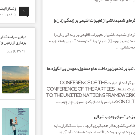
وَشتاز الی
۲
مازندران، ج
رمای شدید ناشی از تغییرات اقلیمی بر زندگی زنان را
رمای شدید ناشی از تغییرات اقلیمی بر زندگی زنان را
مبانی سیاستگذاری 
برطرف کرد[۱] نویسنده: زونیبل وود[۱] منبع: وبلاگ توسعه آسیایی (متعلق به
برداری از زمین و آ
ه نشانی:...
۲۷۴۳ بازدید
 تنها بر تضمین پرداخت ها و مسئول نمودن بی انگیزه ها
کنفرانس­های “کاپ” برگرفته از عبارتConference of the
Parties و یا به عبارت دقیق­تر Conference of the Parties
to the United Nations Framewor
وانسیون چارچوب...
بز در آسیای جنوب شرقی
لاصی کشورها از همه­گیری کرونا، سیاستگذاران باید
ی چه نوع بهبود در اقتصاد خود هستند. آیا آن ها