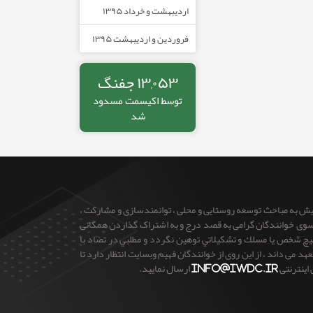
اردیبهشت و خرداد ۱۳۹۵
فروردین و اردیبهشت ۱۳۹۵
۱۳,۰۵۳ جفنگ
توسط
اکیسمت
مسدود
شد
ایش به مباحث توسعه روستایی و محلی ، توانمندسازی و مشارکت ،
 از سوی خوانندگان گرامی به قصد درج و به اشتراک گذاردن همگانی
 هيچ شخص يا مسلك و تشكيلاتي توهين نگردد و مطلبي در تضاد با
می داند ، از این روی از خوانندگان فهیم وبسایت انتظار دارد تا
 اینترنتی
info@iwdc.ir
ارسال نمایید.