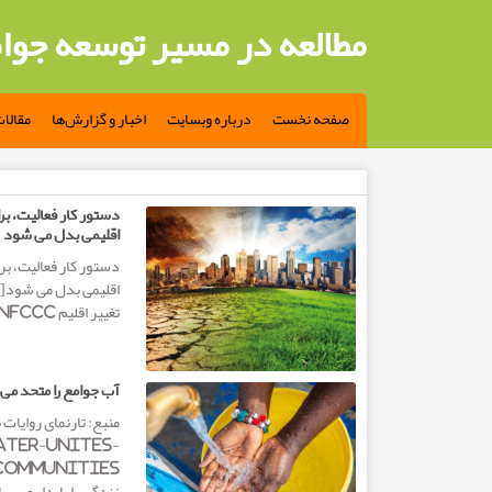
مطالعه در مسیر توسعه جوا
صفحه نخست
درباره وبسایت
اخبار و گزارش‌ها
مقالا
مطالب تگ: تغییرات اقلیمی
اقلیمی بدل می شود
تغییر اقلیم UNFCCC تاریخ انتشار: ۱۳...
آب جوامع را متحد می
منبع: تارنمای روایات 
ater-unites-
زندگی را پایدار می س