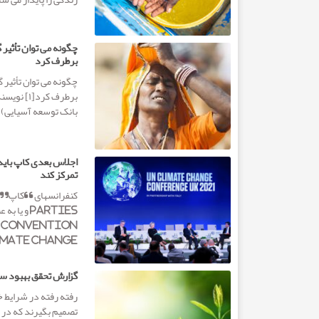
چگونه می توان تأثیر گ
برطرف کرد
چگونه می توان تأثیر گ
بانک توسعه آسیایی) ب
اجلاس بعدی کاپ باید
تمرکز کند
k Convention
on Climate Change (کنفرانس اعضای کن
گزارش تحقق بهبود س
رفته رفته در شرایط خ
تصمیم بگیرند که در پ