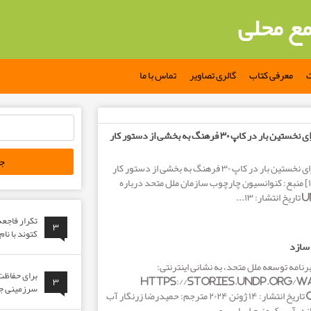
مع محلی
ت
معرفی کتاب
گالری تصاویر
تماس با ما
جستجو
دستور کار فعالیت، برای نخستین بار در کاپ ۳۰ فرهنگ به بخشی از دستور کار
برای:
دستور کار فعالیت، برای نخستین بار در کاپ ۳۰ فرهنگ به بخشی از دستور کار
اقلیمی بدل می شود[۱] منبع: کنوانسیون چارچوب سازمان ملل متحد درباره
تکرار فاجع
۳
کتوند با نا
 سازد
برنامه توسعه ملل متحد، به نشانی اینترنتی:
برای حفاظت 
https://stories.undp.org/w
۳
سرزمینی جوا
communities تاریخ انتشار: ۱۴ ژوئن ۲۰۲۴ مترجم: حمیدرضا زرنگار آب
ازد. آب یک منبع اساسی و...