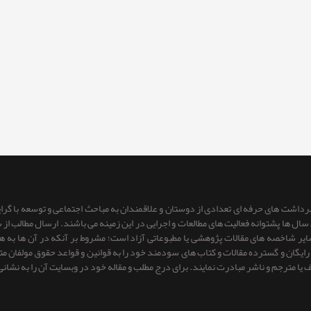
 برداشت های حرفه ای تعدادی از دوستان و علاقمندان به مباحث اجتماعی و توسعه با گر
ای سال ها پشتوانه فعالیت های مطالعات و اجرایی در این زمینه می باشند. ارسال مطالب
 سایر شاخصه های مقالات پژوهشی یا مطبوعاتی آزاد است؛ مشروط بر آنكه در آن ها به
یگان و گسترده مقالات و کتاب های سودمند خود را به قوانین و قواعد حقوق مولفان متعهد 
ف یا مترجم و ناشر مبادرت نمایند. برای درج مطلب و مقاله خود در وبسایت آن را به نشانی