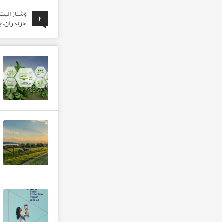
وَشتاز الی
۲
مازندران، ج