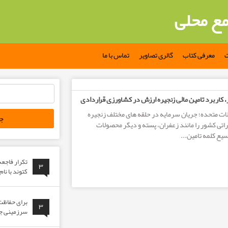
مع محلی
ت
معرفی کتاب
گالری تصاویر
تماس با ما
جستجو
 کاربرد تامین مالی زنجیره ارزش در کشاورزی قراردادی
برای:
لات متحده؛ جریان سرمایه در حلقه های مختلف زنجیره
ی کشور را مانند زعفران، پسته و دیگر محصولات
سیع کلمه تامین...
تکرار فاجع
۳
کتوند با نا
برای حفاظت 
۳
سرزمینی جوا