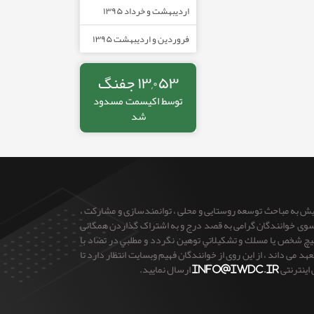
اردیبهشت و خرداد ۱۳۹۵
فروردین و اردیبهشت ۱۳۹۵
۱۳,۰۵۳ جفنگ
توسط
اکیسمت
مسدود
شد
ایش به مباحث توسعه روستایی و محلی ، توانمندسازی و مشارکت ،
 از سوی خوانندگان گرامی به قصد درج و به اشتراک گذاردن همگانی
 هيچ شخص يا مسلك و تشكيلاتي توهين نگردد و مطلبي در تضاد با
می داند ، از این روی از خوانندگان فهیم وبسایت انتظار دارد تا
 اینترنتی
info@iwdc.ir
ارسال نمایید.