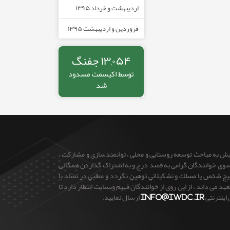
اردیبهشت و خرداد ۱۳۹۵
فروردین و اردیبهشت ۱۳۹۵
۱۳,۰۵۴ جفنگ
توسط
اکیسمت
مسدود
شد
ایش به مباحث توسعه روستایی و محلی ، توانمندسازی و مشارکت ،
 از سوی خوانندگان گرامی به قصد درج و به اشتراک گذاردن همگانی
 هيچ شخص يا مسلك و تشكيلاتي توهين نگردد و مطلبي در تضاد با
می داند ، از این روی از خوانندگان فهیم وبسایت انتظار دارد تا
 اینترنتی
info@iwdc.ir
ارسال نمایید.