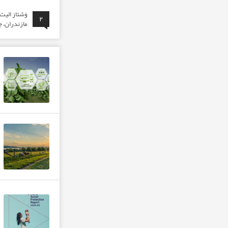
وَشتاز الی
۲
مازندران، ج