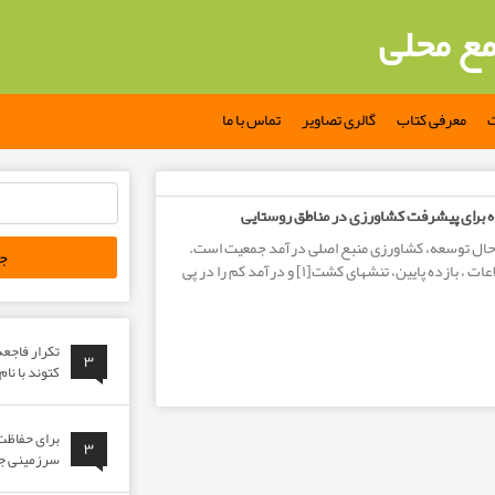
مع محلی
ت
معرفی کتاب
گالری تصاویر
تماس با ما
 در مناطق روستایی
جستجو
اه برای پیشرفت کشاورزی در مناطق روستایی
برای:
حال توسعه، کشاورزی منبع اصلی درآمد جمعیت است.
عدم دسترسی به اطلاعات ، بازده پایین، تنش­های کشت[۱] و درآمد کم را در پی
تکرار فاجع
۳
کتوند با نا
برای حفاظت 
۳
سرزمینی جوا