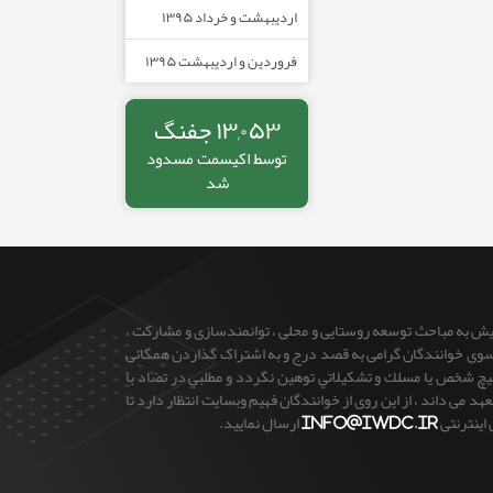
اردیبهشت و خرداد ۱۳۹۵
فروردین و اردیبهشت ۱۳۹۵
۱۳,۰۵۳ جفنگ
توسط
اکیسمت
مسدود
شد
ایش به مباحث توسعه روستایی و محلی ، توانمندسازی و مشارکت ،
 از سوی خوانندگان گرامی به قصد درج و به اشتراک گذاردن همگانی
 هيچ شخص يا مسلك و تشكيلاتي توهين نگردد و مطلبي در تضاد با
می داند ، از این روی از خوانندگان فهیم وبسایت انتظار دارد تا
 اینترنتی
info@iwdc.ir
ارسال نمایید.