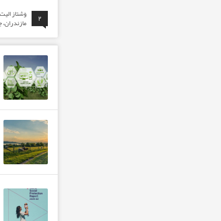
وَشتاز الی
۲
مازندران، ج