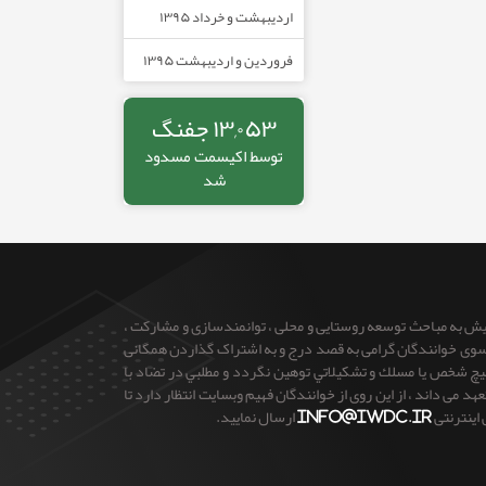
اردیبهشت و خرداد ۱۳۹۵
فروردین و اردیبهشت ۱۳۹۵
۱۳,۰۵۳ جفنگ
توسط
اکیسمت
مسدود
شد
ایش به مباحث توسعه روستایی و محلی ، توانمندسازی و مشارکت ،
 از سوی خوانندگان گرامی به قصد درج و به اشتراک گذاردن همگانی
 هيچ شخص يا مسلك و تشكيلاتي توهين نگردد و مطلبي در تضاد با
می داند ، از این روی از خوانندگان فهیم وبسایت انتظار دارد تا
 اینترنتی
info@iwdc.ir
ارسال نمایید.