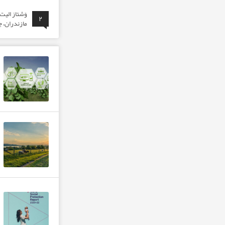
وَشتاز الی
۲
مازندران، ج