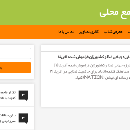
مع محلی
ت
معرفی کتاب
گالری تصاویر
تماس با ما
جستجو
ارزه جهانی غذا و کشاورزان فراموش شده آفریقا
برای:
درو کردن دورویی: مبارزه جهانی غذا و کشاورزان فراموش شده آفریقا[۱]
نویسنده: میلیون بلی، هماهنگ کننده اتحاد برای حاکمیت غذایی در آفریقا[۲]
 نیشن (Nation),کنیا...
تکرار فاجع
۳
کتوند با نا
برای حفاظت 
۳
سرزمینی جوا