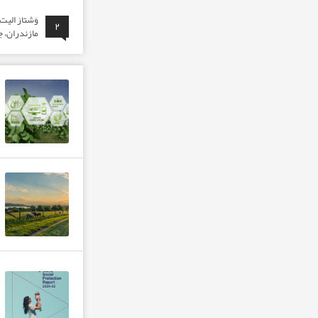
وَشتاز الی
۲
مازندران، ج