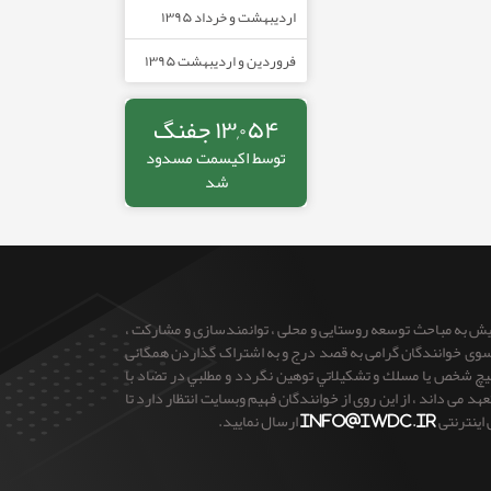
اردیبهشت و خرداد ۱۳۹۵
فروردین و اردیبهشت ۱۳۹۵
۱۳,۰۵۴ جفنگ
توسط
اکیسمت
مسدود
شد
ایش به مباحث توسعه روستایی و محلی ، توانمندسازی و مشارکت ،
 از سوی خوانندگان گرامی به قصد درج و به اشتراک گذاردن همگانی
 هيچ شخص يا مسلك و تشكيلاتي توهين نگردد و مطلبي در تضاد با
می داند ، از این روی از خوانندگان فهیم وبسایت انتظار دارد تا
 اینترنتی
info@iwdc.ir
ارسال نمایید.