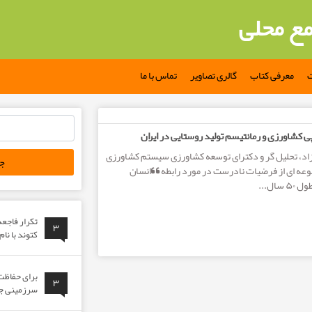
مع محلی
ت
معرفی کتاب
گالری تصاویر
تماس با ما
جستجو
 کشاورزی و رمانتیسم تولید روستایی در ایران
برای:
د، تحلیل گر و دکترای توسعه کشاورزی سیستم کشاورزی
موعه ای از فرضیات نادرست در مورد رابطه “انسان
ال...
تکرار فاجع
۳
کتوند با نا
برای حفاظت 
۳
سرزمینی جوا