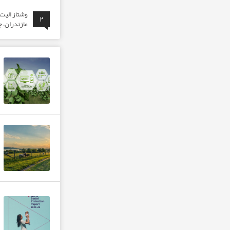
وَشتاز الی
۲
مازندران، ج