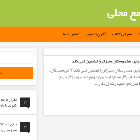
مع محلی
ت
معرفی کتاب
گالری تصاویر
تماس با ما
جستجو
ایر، هندوستان سبزتر را تضمین نمی کند
برای:
سبز کردن زمین های بایر، هندوستان سبزتر را تضمین نمی کند[۱] نویسندگان:
ابی تی واناک[۲] و سانجانا نایر[۳] منبع: ایندییَن دولوپمنت رویو[۴] تاریخ
تکرار فاجع
۳
کتوند با نا
برای حفاظت 
۳
سرزمینی جوا