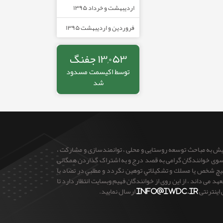
اردیبهشت و خرداد ۱۳۹۵
فروردین و اردیبهشت ۱۳۹۵
۱۳,۰۵۳ جفنگ
توسط
اکیسمت
مسدود
شد
ایش به مباحث توسعه روستایی و محلی ، توانمندسازی و مشارکت ،
 از سوی خوانندگان گرامی به قصد درج و به اشتراک گذاردن همگانی
 هيچ شخص يا مسلك و تشكيلاتي توهين نگردد و مطلبي در تضاد با
می داند ، از این روی از خوانندگان فهیم وبسایت انتظار دارد تا
 اینترنتی
info@iwdc.ir
ارسال نمایید.