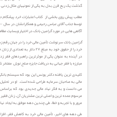
گذشت یک ربع قرن بدل به یکی از نمونه­های مثال زدنی 
مطلب پیش روی بخشی از کتاب
اعتبارات
خرد
پیشگام
د
توسط
جناب آقای عباس رحیمی
و همکارانشان در سال ۱۴۰۰ تالیف گردید و توسط
آگاهی هایی در مورد
گرامین بانک
در اختیار
وبسایت مطال
گرامين
بانك
سرنوشت تأمين مالی خرد را در جهان رقم ز
خرد را از حقوق خود به مبلغ ۷
مبارزه با فقر جهانی به دریافت
جایزه
صلح نوبل
مفتخر ش
کليدی ترین یافته
دکتر
یونس
این بود که سيستم بانکی
مالی به صاحبان سرمایه طراحی شده است. او در تحليل 
می دانست و به فکر نهاد مالی جدیدی بود که براساس خد
مرسوم عمده ترین و اصلی ترین مشتریان آن، زنان فقير روس
مرور و با تجربه و خطا، طی چندین دهه موفق به ایجاد ن
طی دهه های اخير، تأمين مالی خرد به کاهش فقر، افز