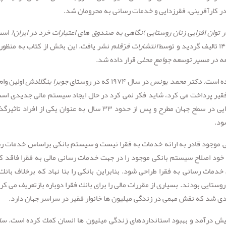
در کارآفرینی، فقرزدایی و خدمات ­رسانی به محرومان شد.
ر توان
افزایی
زنان
روستایی
)
نگاهی
به
صندوق
های
اعتبارات
خرد
در
ایران
(
است
انتشارات فرّقلم
نشر یافت. این بخش از کتاب به منظور
عه در مسیر توسعه جوامع محلی
قرار داده شد.
ده است.
دکتر
محمد
یونس
در سال ۱۹۷۴ که در روستای
جوبرا
بنگلادش
اولين وام
۲ دلار به تعدادی از زنان فقير پرداخت می کرد، شاید فکر نمی کرد در حال ایجاد سيستم مالی جدیدی ا
در آینده به عنوان یکی از موثرترین راهبردهای فقر زدایی در سطح جهان مطرح و پس از حدود ۳۳ سال به عنوان یکی از افر
ود.
 موجود قادر به ارائه خدمات به فقرا نيست و سيستم بانکی براساس خدمات ر
خود اصلاح سيستم بانکی موجود را در جهت خدمات رسانی مالی به فقرا فاقد کا
مات رسانی به فقرا طراحی شود. بنابراین بانکی را بنا نهاد که برخلاف بانك
تایی بودند. بسياری از مقررات مالی را برای بانك فقرا دوباره بازتعریف می کرد
هادی شد که نقش مهمی در زندگی ميليون ها خانوار فقير در سراسر جهان دارد.
ایش درآمد و بهبود استانداردهای زندگی ميليون ها انسان کمك کرده است.
سا