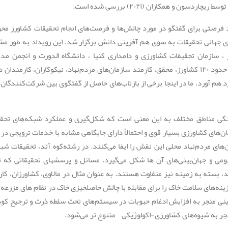
ون و همکاران (۲۰۲۱) بررسی شده است.
ظور ایجاد فرصتی برای گفتگو در مورد چالش‌ها و فرصت‌های انجام تحقیقات کشاورز مح
ای جهانی تحقیقات به سوی هم آفرینی دانش برگزار شد. این رویداد به طور م
 ، سازمان تحقیقات کشاورزی و دامداری کنیا ، دانشگاه الدورت و انجمن مد
مشارکتی کاربری بوم شناختی زمین در کنیا برگزار شد. حدود ۱۲۰ کشاورز، محقق، کارمند سازمان‌های مردم‌نهاد، نیکوکاران، کارمند
ن و افراد دیگر را برای یک رویداد ۴ روزه گرد هم آورد. ما در اینجا برخی از بازتاب‌های حاصل از گفتگوی بین شرکت‌کنندگا
هنگی مناطق مختلف به این معنی است که شکل‌گیری و عملکرد شبکه‌های تحق
ن‌های کشاورزی بسیار قوی و احتمالاً دارای جایگاهی مشابه با خدمات ترویجی در
ای مردم‌نهاد محلی این نقش را ایفا می‌کنند. در رشته‌کوه آند، تحقیقات شبک
می و جهان‌بینی‌های آن ها شکل می‌گیرد. مسائل و پرسش­های تحقیقاتی که 
 بسته به زمینه نیز متفاوت هستند. به عنوان مثال در مالاوی، کشاورزان، کار
ینه‌های سلامت خاک را برای مقابله با چالش حاصلخیزی خاک در نظام های مزرعه 
فرینی منجر به افزایش ادغام حبوبات در سیستم‌های تحت سلطه ذرت و ترجیح کو
نجر به شیوه‌های کشاورزی-اکولوژیکی متنوع تر می‌شود.