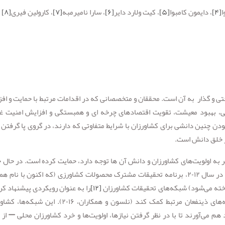
ا
[۴]
، دایمون کامبوا
[۵]
، کیت ولارد دایر
[۶]
، سارا نامیرمبه
[۷]
، کارولین فیری
[۸]
 و گذار به آن است. محققان و متخصصانی که در اقدامات مرتبط با حمایت و اف
لی، بهبود معیشت، تقویت اقتصادهای چرخه ای و همبستگی و افزایش امنیت غ
 چنین دانشی برای کشاورزان با شرایط متفاوتی که دارند، در گروی پا گرفتن آ
ر خلق دانش است.
 به اولویت‌های کشاورزان و دانش آن ها توجه دارد، حمایت کرده است. در حال 
در تلاش برای گسترش و تعمیق شیوه‌های مورد استفاده در سال ۲۰۱۲، برنامه تحقیقات مشترک محصولات کشاورزی (که اکنون با نا
[۱۲]
را به عنوان رویکردی پیشنهاد کر
می‌تواند به ایجاد و اشتراک‌گذاری دانش از طریق شبکه‌های ذینفعان مرتبط کمک کند (نلسون و همکاران، ۲۰۱۶).
م می‌آورند تا با در نظر گرفتن نیازها، اولویت‌ها و خرد کشاورزان محلی – از 