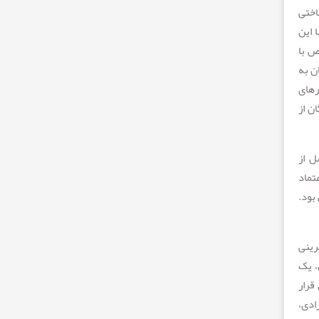
اختی
 این
ص با
ن به
رهای
ن از
ل از
تماد
بود.
رینی
، یک
قرار
ادی،