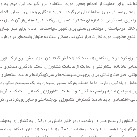
انند برای حمایت از اقدام جمعی مورد استفاده قرار گیرند. این مهم به و
ای محلی مستقر در روستاها عملی می گردد. تجربه همکاری و مدیریت سایر اقداما
را برای پاسخگویی به نیازهای مشترک تسهیل می‌کند. نمونه‌هایی از آن شامل فع
خاک، درخواست از دولت‌های محلی برای تغییر سیاست‌ها، اقدام برای مهار بیماری
ر تنوع عضویت مورد نظارت قرار نگیرند، ممکن است به عنوان واسطه‌ای برای طرد 
ک رویکرد در حال تکامل هستند که هدفش گنجاندن تنوع بیش تری از کشاورزا
ایی عادلانه، مشارکتی و حمایت از عاملیت کشاورزان است. یادگیری همکاری به
تنی، صراحت و تلاش برای برچیدن سیستم‌های سرکوبگرانه‌ای مانند استعمار و ا
عامل و یادگیری دارد. اما ما معتقدیم که مسیر رسیدن به یک سیستم غذایی مق
می و همچنین احترام راسخ به قدرت و عاملیت کشاورزان و کسانی است که با آن ها
ماعی-اقتصادی، باید شاهد گسترش کشاورزی بوم‌شناختی و سایر رویکردهای در 
 کشاورزان سهم غنی و ارزشمندی در خلق دانش برای گذار به کشاورزی بوم‌شن
 سازگار و پویا هستند. این بدان معناست که آن ها قادرند همزمان با تکامل، به م
توسعه کسب‌وکار یا پروژه‌هایی که مسائل اجتماعی-اقتصادی مانند مهاجرت روس