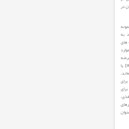
ن در
مونه
د به
 های
وارد
عرضه
یا
اند،
برای
برای
غذی،
رهای
نوان