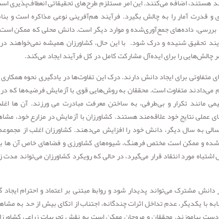
ند هستند، اضافه می‌کنند. این امر مستلزم طرح‌های تحقیقاتی انعطاف‌پذیری اس
 و قدرت آمار را به چالش بگیرد. فرآیند هم‌آفرینی نوعی مذاکره است و بناب
ررسی، داده‌های جمع‌آوری‌شده و موارد دیگر است. دانش محلی که ممکن است
یند تحقیق شنیده و درک شود. با این حال، کشاورزان همیشه نمی‌خواهند در 
چالش‌هایی را برای ایده‌آل مشارکت کامل در کل فرآیند ایجاد می‌کند.
 متفاوتی برای ایجاد دانش دارند. درک این تفاوت‌ها در یادگیری نحوه همکاری ت
نجام می‌دادند متفاوت است. محققان به روش‌هایی قوی با آزمایش فرضیه‌ها که در ب
یمی مانند تکرار و بی‌طرفی، به ساختن معرفت مبادرت می ورزند. آن ها اغل
ی عملی نتایج خود علاقه‌مند هستند. کشاورزان با آزمایش در مزارع خود، مشاه
 سالی به سال دیگر، دانش خود را افزایش می‌دهند. کشاورزان اغلب از مجموعه‌ا
 شده و ممکن است مختص فرهنگ، شیوه‌های کشاورزی و فضاهای خاص آن ها ب
شتباه مورد انتقاد قرار می‌گیرد، در حالی که رویکرد کشاورزان می‌تواند مدت ز
انش مشترک می‌تواند پدیدار شود و روابط مبتنی بر اعتماد و احترام ایجاد گ
 با یکدیگر، عدم تداخل اثرات چندگانه، اجتناب از اتکای بیش از حد به مشاه
 دست بیاموزند. محققان و مروجان ممکن است به نقش تجربیات زراعی کشاورزا