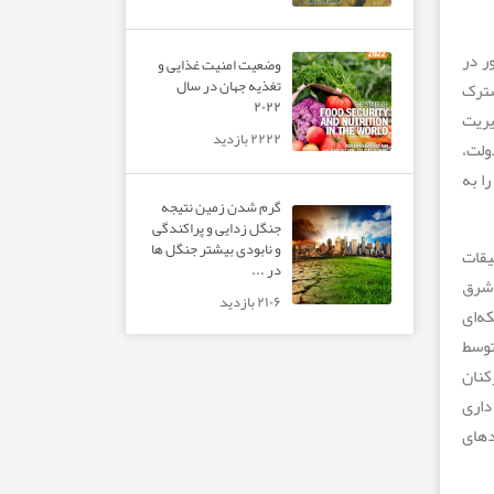
ور در
وضعیت امنیت غذایی و
تغذیه جهان در سال
شترک
۲۰۲۲
یریت
۲۲۲۲ بازدید
ان دولت،
ن را به
گرم شدن زمین نتیجه
جنگل زدایی و پراکندگی
و نابودی بیشتر جنگل ها
یقات
در ...
 شرق
۲۱۰۶ بازدید
ه‌ای
توسط
کنان
داری
دهای