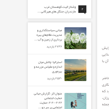
وَشتاز الیت،کوهستان غرب
۲
مازندران، جنگل های هیرکانی ...
مبانی سیاستگذاری و
مدیریت نظام‌های بهره‌
برداری از زمین و آب ...
۲۷۴۶ بازدید
زایش
ذایی
ن با
استرالیا: چالش میان
اندازه و مقیاس مزرعه و
بهره‌وری
حاضر
۲۵۳۰ بازدید
م همکاری
د که
عنوان اثر: گزارش جهانی
 این شبکه‌ها، کشاورزان،
حمایت اجتماعی
۲۰۲۲-۲۰۲۰: حمایت
جمله
اجتماعی بر سر دو ...