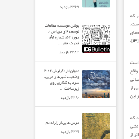
۲۳۶۹ بازدید
ی که
است.
بولتن موسسه مطالعات
توسعه (آی دی اس) ،
‌های
دوره ۵۴، شماره A۱،
،
[۱۳]
قدرت، فقر ...
۲۲۸۳ بازدید
 است
واقع
عنوان اثر: گزارش ۲۰۲۲
وضعیت شهرهای عربی.
هانی
سرمایه گذاری روی
ی از
زیرساخت ...
 این
۲۲۸۰ بازدید
د که
درس هایی از زلزله بم
انشی
۲۲۳۱ بازدید
ر از