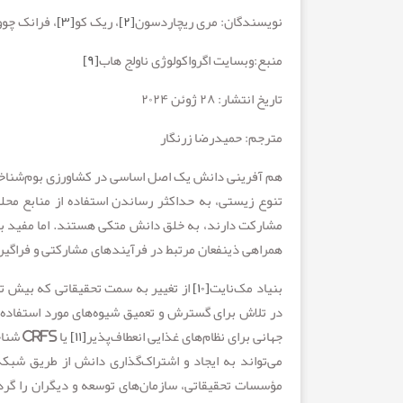
نویسندگان: مری ریچاردسون
[۲]
، ریک کو
[۳]
، فرانک چوو
منبع:وبسایت اگرواکولوژی ناولج هاب
[۹]
تاریخ انتشار: ۲۸ ژوئن ۲۰۲۴
مترجم: حمیدرضا زرنگار
هم آفرینی دانش یک اصل اساسی در کشاورزی بوم‌شناختی
تنوع زیستی، به حداکثر رساندن استفاده از منابع مح
مشارکت دارند، به خلق دانش متکی هستند. اما مفید بودن
همراهی ذینفعان مرتبط در فرآیندهای مشارکتی و فراگی
بنیاد مک‌نایت
[۱۰]
از تغییر به سمت تحقیقاتی که بیش تر
جهانی برای نظام‌های غذایی انعطاف‌پذیر
[۱۱]
یا CRFS شناخته می‌شود) شبکه‌های تحقیقات کشاورزان
مؤسسات تحقیقاتی، سازمان‌های توسعه و دیگران را گرد ه