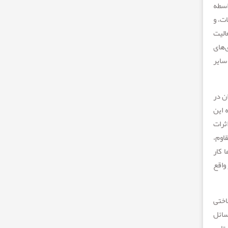
اسطه
ت، و
الیت
‌های
سایر
ن در
 این
ثرات
اوم،
 کار
واقع
اختی
سائل
تایی