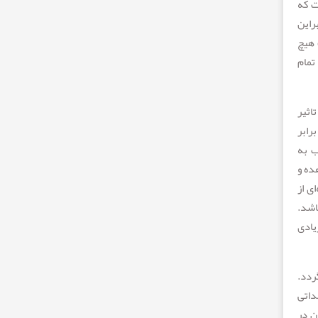
ت که
راین
 هیچ
تمام
اثیر
رابر
ب به
ده و
ی از
اشد.
یادی
ردد.
داتی
ن در