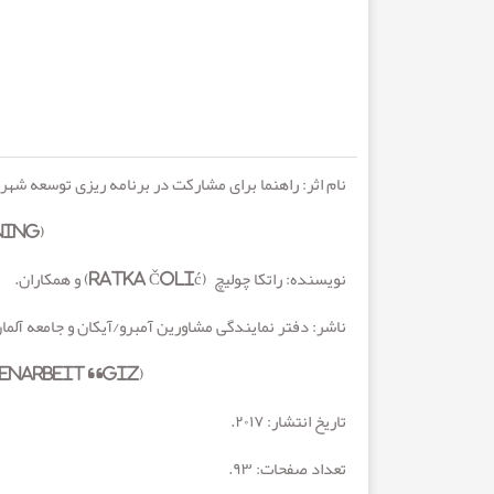
نام اثر: راهنما برای مشارکت در برنامه ریزی توسعه شهر
ING)
(GUIDE FOR PARTICIPATION IN URBAN
نویسنده: راتکا چولیچ
(Ratka Čolić)
و همکاران
.
ناشر: دفتر نمایندگی مشاورین آمبرو/آیکان و جامعه آلمان 
(Deutsche Gesellschaft für Internationale Zusammenarbeit “GIZ” )
تاریخ انتشار:
۲۰۱۷
.
تعداد صفحات:
۹۳
.