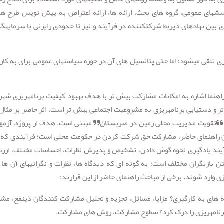
ش­های عمومی، گروه های بحث، ارائه ها، ارائه اعتراض به پیش نویس طرح ها
ین نهادهای ذیربط شرکت­کننده در فرآیند و نیز تا حدودی رایزنی با سرمایه­گذ
 تلقی می­شود؛ اما حتی پتانسیل های آن در حوزه سیاست­های عمومی برای به کار
اهنما اشاره به امکانات مشارکت بیش تر با هدف بهبود کیفیت برنامه­ریزی شهر
ر و دستیابی برنامه­ریزی به مشروعیت اجتماعی بیش تر است. اثر حاضر بر مثال
ژه “تقویت مدیریت محلی زمین در صربستان” مبتنی است. هدف از پروژه، آزمو
 بیان راهنمای حاضر، مشارکت حق شرکت کردن در حکومت محلی است؛ فرآیندی که ا
فرآیند یادگیری نحوه گوش دادن، تشخیص و پذیرش نظرات، احساسات مختلف، ارز
بازیگران مختلف است؛ به گونه ای که دیدگاه ها، نظرات و نگرانی­های آن ها 
زی وارد شوند. برخی از مباحث راهنمای حاضر از این قرارند:
 های به کارگیری؟ مزایا، مسائل، تجزیه و تحلیل مشارکت کنندگان ذینفع، مش
رنامه­ریزی را درک کرد؟ سطوح مشارکت، روش های مشارکت.