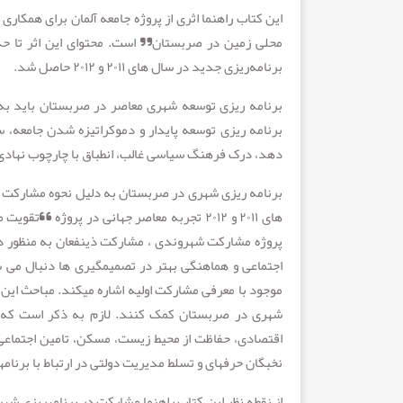
این کتاب راهنما اثری از پروژه جامعه آلمان برای همکا
محلی زمین در صربستان” است. محتوای این اثر تا حد ز
برنامه‌ریزی جدید در سال های ۲۰۱۱ و ۲۰۱۲ حاصل شد.
برنامه ریزی توسعه شهری معاصر در صربستان باید به تع
برنامه ریزی توسعه پایدار و دموکراتیزه شدن جامعه، سا
دهد، درک فرهنگ سیاسی غالب، انطباق با چارچوب نهادی 
برنامه ریزی شهری در صربستان به دلیل نحوه مشارکت در ب
های ۲۰۱۱ و ۲۰۱۲ تجربه معاصر جهانی در پرو
پروژه مشارکت شهروندی ، مشارکت ذینفعان به منظور دست
اجتماعی و هماهنگی بهتر در تصمیم­گیری ها دنبال می شد. 
موجود با معرفی مشارکت اولیه اشاره می­کند. مباحث این 
شهری در صربستان کمک کنند. لازم به ذکر است که با 
اقتصادی، حفاظت از محیط زیست، مسکن، تامین اجتماعی،
نخبگان حرفه­ای و تسلط مدیریت دولتی در ارتباط با برنام
از نقطه نظر این کتاب راهنما مشارکت در برنامه­ریزی شهر