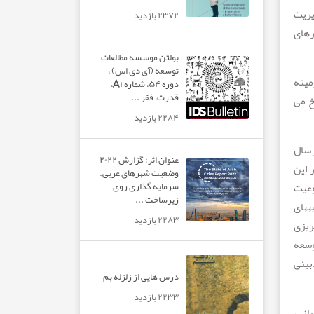
یریت
۲۳۷۲ بازدید
رهای
بولتن موسسه مطالعات
توسعه (آی دی اس) ،
مینه
دوره ۵۴، شماره A۱،
قدرت، فقر ...
خ می
۲۲۸۴ بازدید
 سال
عنوان اثر: گزارش ۲۰۲۲
ر این
وضعیت شهرهای عربی.
سرمایه گذاری روی
وعیت
زیرساخت ...
­های
۲۲۸۳ بازدید
ریزی
وسعه
بینی
درس هایی از زلزله بم
۲۲۳۳ بازدید
انی،