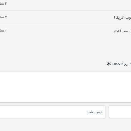
۲ سال پیش
۳ سال پیش
وب آفریقا؟
۳ سال پیش
ن عصر قاجار
اری شده‌اند
*