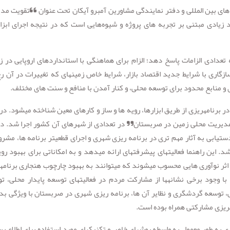
ری های بین المللی و دفتر نمایندگی مشاورین آمبرو آیکان تحت عنوان “تقویت مد
یادی مبتنی بر تجربه های پروژه و شیوه‌هایی است که در نتیجه اجرای ابزا
دادی الزامات پاسخ دهد؛ الزام برای هماهنگی با استانداردهای اروپایی در ز
زگاری با شرایط جدید اقتصاد بازار، شرایط خاص زمینه­ای که تغییرات در آن ر
و منابع محدود برای توسعه محلی، و کنار آمدن با منافع و سنت های مختلف.
رنامه­ریزی از طریق ابزارها، رویه ها و ساز و کارهای معین شناخته می­شود. در
ژه “تقویت مدیریت محلی زمین در صربستان” در تعدادی از شهرهای آن کشور اجرا شد. د
یابی به آثار مهم تری در برنامه ریزی شهری و اجرای قطعی­تر برنامه ها، مشر
این راهنما فعالیت­های پیشرفته­ای ارائه می­دهد و به امکاناتی برای بهبود رویه
اثر نوآوری هایی محسوب می­شوند که می­توانند به بهبود چارچوب هنجاری برنامه­
وجود برخی نشانه­ها از مشارکت مردم در فعالیت­های توسعه پایدار محلی، ت
 توسعه گردشگری و نظایر آن ها، برنامه ریزی شهری در صربستان با ویژگی بد
ه­ریزی مشارکتی همراه بوده است.
ی به طور معمول به واسطه روش­های خاص و تکنیک­های مورد استفاده برای اطلاع رس