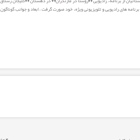
ستائیان از برنامهء رادیویی ”روستا در مازندران” در دهستان ”کلیجان رستا
رنامه های رادیویی و تلویزیونی ویژهء خود صورت گرفت ، ابعاد و جوانب گوناگون
۴ هفته پیش