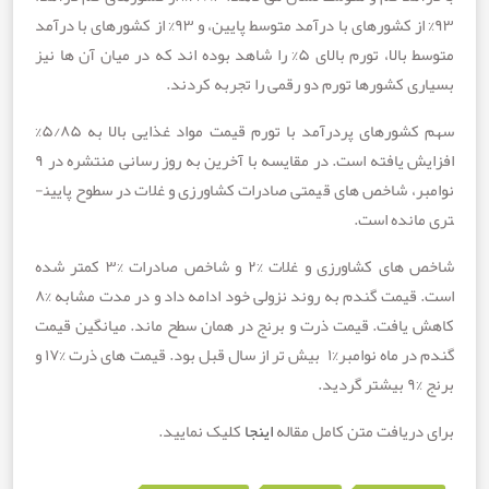
۹۳% از کشورهای با درآمد متوسط ​​پایین، و ۹۳% از کشورهای با درآمد
متوسط ​​بالا، تورم بالای ۵% را شاهد بوده اند که در میان آن ها نیز
 کشورها تورم دو رقمی را تجربه کردند.
سهم کشورهای پردرآمد با تورم قیمت مواد غذایی بالا به ۵/۸۵%
افزایش یافته است. در مقایسه با آخرین به روز رسانی منتشره در ۹
نوامبر، شاخص های قیمتی صادرات کشاورزی و غلات در سطوح پایین­
انده است.
شاخص های کشاورزی و غلات %۲ و شاخص صادرات %۳ کم­تر شده
است. قیمت گندم به روند نزولی خود ادامه داد و در مدت مشابه %۸
یافت. قیمت ذرت و برنج در همان سطح ماند. میانگین قیمت
گندم در ماه نوامبر%۱ بیش تر از سال قبل بود. قیمت های ذرت %۱۷ و
.
ریافت متن کامل مقاله
اینجا
کلیک نمایید.