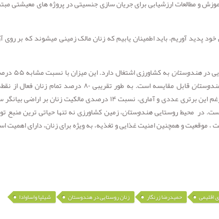
وزش و مطالعات ارزشیابی برای جریان سازی جنسیتی در پروژه های معیشتی مبتن
 خود پدید آوریم، باید اطمینان یابیم که زنان مالک زمینی می­شوند که بر روی آن
هندوستان
به کشاورزی اشتغال دارد. این م
ندوستان
قابل مقایسه است. به طور تقریبی ۸۰ درصد تمام زنان فعال از
اقتصادی در بخش کشاورزی به کار گرفته می­شوند. علیرغم این برتری عددی و آماری، نسبت ۱۴ درصدی مالکیت زنان بر اراضی ب
ست. در محیط روستایی
هندوستان
، زمین کشاورزی نه تنها حیاتی ترین منبع تو
یت ، موقعیت و همچنین امنیت غذایی و تغذیه، به ویژه برای زنان، دارای اهمیت ا
,
,
,
,
ی اقلیمی
حمیدرضا زرنگار
زنان روستایی در هندوستان
شیلپا واساوادا