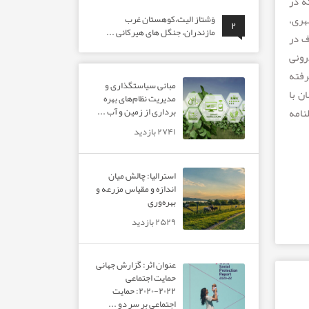
ه در
هری،
وَشتاز الیت،کوهستان غرب
۲
مازندران، جنگل های هیرکانی ...
ق با اصناف در
رونی
رفته
مبانی سیاستگذاری و
ن با
مدیریت نظام‌های بهره‌
برداری از زمین و آب ...
ی و کارکردهای نظام صنفی کارهای کشاورزی تهیه و در شماره ۱۰ فصلنامه
۲۷۴۱ بازدید
استرالیا: چالش میان
اندازه و مقیاس مزرعه و
بهره‌وری
۲۵۲۹ بازدید
عنوان اثر: گزارش جهانی
حمایت اجتماعی
۲۰۲۲-۲۰۲۰: حمایت
اجتماعی بر سر دو ...