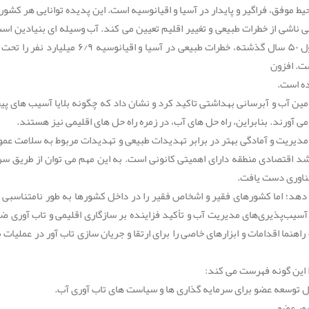
 موفق، فراگیر و پایدار در آسیا و اقیانوسیه است. این پدیده توانایی هر کشور 
 ناشی از خطرات طبیعی و تغییر اقلیم تعیین می کند. آب وسیله ای بنیادین اس
از طریق آن تأثیرات تغییر اقلیم احساس می شود. در طول ۵۰ سال گذشته، خطرات طبیعی در آسیا و اقیانوسیه ۶/۹
ده است.
مه گیری کووید ۱۹ نیز بر اهمیت تامین آب و آبرسانی بهداشتی تاکید کرد و نشان داد که چگونه بلایا آسیب های 
 آورند. بنابراین، راه حل های آب، در زمره راه حل های اقلیمی نیز هستند.
دیریت و آمادگی بهتر در برابر تهدیدات طبیعی و تهدیدات مربوط به سلامت عمو
شد اقتصادی منطقه دارای اهمیتی کانونی است. به این مهم می توان از طریق سر
فناوری دست یافت.
ی دهد؛ اما کشورهای فقیر و اشخاص فقیر را در داخل کشورها به طور نامتناسبی م
 آسیب‌پذیری‌های مدیریت آب و تأکید فزاینده بر سازگاری اقلیمی و تاب آوری ض
اهنما اقدامات و ابزارهای خاصی را برای ارتقا و جریان سازی تاب آور در عملیات
ا این گونه فهرست می کند: