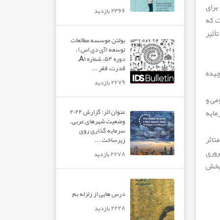
برای
۲۳۶۶ بازدید
ت که
 میلیارد نفر را تحت تأثیر
بولتن موسسه مطالعات
توسعه (آی دی اس) ،
دوره ۵۴، شماره A۱،
قدرت، فقر ...
پیچیده
۲۲۷۹ بازدید
می و
عنوان اثر: گزارش ۲۰۲۲
مایه
وضعیت شهرهای عربی.
سرمایه گذاری روی
تاثر
زیرساخت ...
روری
۲۲۷۸ بازدید
 بخش
درس هایی از زلزله بم
۲۲۲۸ بازدید