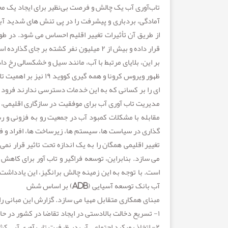
تاب‌آوری آب یک چالش و فرصت بی‌نظیر برای ایجاد یک محیط
آمادگی، بردباری و پیشرفت را در پی تنش های شدید آبی
قرار داده و بیش از ۲ میلیون نفر کشته بر جای گذارده است. افزون
بر این، بلایای مرتبط با آب، مانند سیل و خشکسالی رخ دا
ظهور ویروس کرونا و ه
ای را بر کسانی که به این خدمات دسترسی ندارند فرود می
مدیریت تاب آوری آب برای موفقیت در سازگاری اقلیمی، م
مقابله با مشکلات کمبود آب در جمعیت رو به فزونی و ر
گذاری در سیاست ها، سیستم ها، زیرساخت ها، افراد و 
تغییر اقلیمی همگان را به یک اندازه تحت تاثیر قرار نم
می سازد. بنابراین، توسعه فراگیر و تاب آور برای کاهش
است. با توجه به این زمینه چالش برانگیز، این یادداشت ر
آب بانک توسعه آسیایی (ADB) بر اساس شش
مبنای همکاری متقابل مهیا می سازد. گزارش این مبانی ر
۱- تسریع دخالت بالادستی در ایجاد تقاضا در کشور در حال توسعه عضو برای سرمایه گذاری ها و سیاست های تاب آوری آب.
۲- اتخاذ رویکرد اجتماعی آب در ظرفیت تاب آوری آبی کشور عضو.