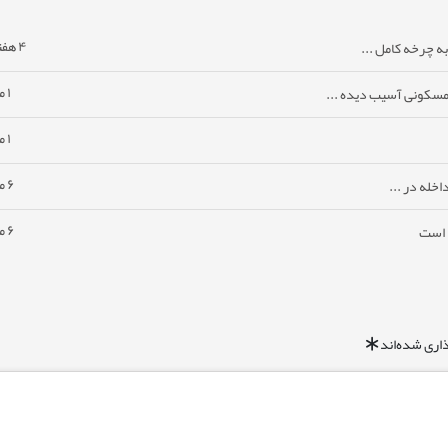
۴ هفته پیش
ه چرخه کامل ...
۱ ماه پیش
مسکونی آسیب دیده ...
۱ ماه پیش
۶ ماه پیش
خله در ...
۶ ماه پیش
ا است
اری شده‌اند
*