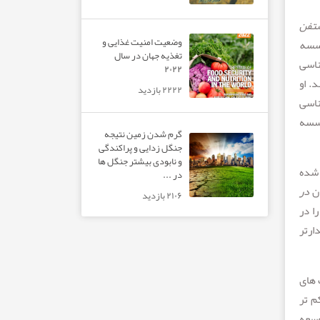
ستفن
وضعیت امنیت غذایی و
سسه
تغذیه جهان در سال
ناسی
۲۰۲۲
ند. او
۲۲۲۲ بازدید
ناسی
سسه
گرم شدن زمین نتیجه
جنگل زدایی و پراکندگی
و نابودی بیشتر جنگل ها
 شده
در ...
ان
در
۲۱۰۶ بازدید
ا در
ارتر
 های
م تر
وسعه