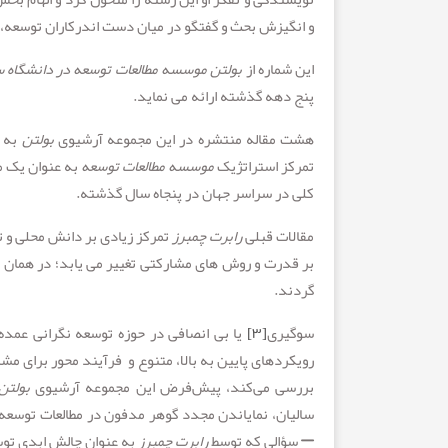
و انگیزش بحث و گفتگو در میان دست اندرکاران توسعه، 
این شماره از
بولتن موسسه مطالعات توسعه در دانشگاه
پنج دهه گذشته ارائه می نماید.
هشت مقاله منتشره در این مجموعه آرشیوی
بولتن
به و
تمرکز استراتژیک
موسسه مطالعات
توسعه
به عنوان یک م
کلی در سراسر جهان در پنجاه سال گذشته.
مقالات قبلی
رابرت چمبرز
تمرکز زیادی بر دانش محلی و ت
بر قدرت و روش های مشارکتی تغییر می یابد؛ در همان حا
گردند.
سوگیری
[۳]
یا بی انصافی در حوزه توسعه نگرانی عمد
رویکردهای پایین به بالا، متنوع و فرآیند محور برای 
بررسی می‌کند، پیش‌فرض این مجموعه آرشیوی
بولتن
سالیان، نمایاندن مجدد گوهر مدفون در مطالعات توسعه، 
– سؤالی که توسط
رابرت چمبرز
به عنوان چالش ابدی تو