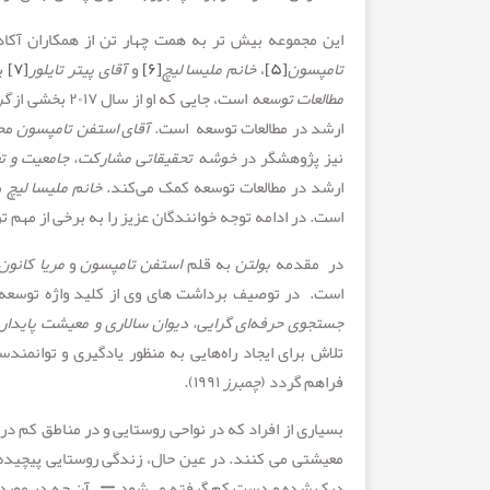
این مجموعه بیش تر به همت چهار تن از همکاران آک
تامپسون
[۵]
،
خانم ملیسا لیچ
[۶]
و
آقای پیتر تایلور
[۷]
با
مطالعات توسعه
است، جایی که او از سال ۲۰۱۷ بخشی از
گر
ارشد در مطالعات توسعه است.
آقای استفن تامپسون
نیز پژوهشگر در
خوشه تحقیقاتی مشارکت، جامعیت و تغ
ارشد در مطالعات توسعه کمک می‌کند.
خانم ملیسا لیچ
م
است. در ادامه توجه خوانندگان عزیز را به برخی از مهم 
در مقدمه
بولتن
به قلم
استفن تامپسون
و
مریا
کانون
است. در توصیف برداشت های وی از کلید واژه توسعه 
جستجوی حرفه‌ای گرایی، دیوان سالاری و معیشت پایدار
تلاش برای ایجاد راه‌هایی به منظور یادگیری و توانمند
فراهم گردد (
چمبرز
۱۹۹۱).
بسیاری از افراد که در نواحی روستایی و در مناطق کم 
معیشتی می کنند. در عین حال، زندگی روستایی پیچیده 
درک شده و دست کم گرفته می‌شود – . آن چه در مورد ا