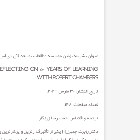
عنوان نشریه: بولتن موسسه مطالعات توسعه (آی دی اس)
Reflecting on ۵۰ Years of Learning
with Robert Chambers
تاریخ انتشار:
۳۰
مارس
۲۰۲۳
.
تعداد صفحات:
۱۴۸
.
ترجمه و اقتباس: حمیدرضا زرنگار
دکتر رابرت چمبرز
[۱]
یکی از تأثیرگذارترین و پرکارترین
نویسندگی و تفکر او این رشته را متحول کرد و الهام بخ