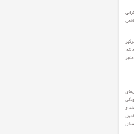
رانی
ناقص
رگیر
 بود که
منجر
‌های
ودگی
ند و
دین
ستان