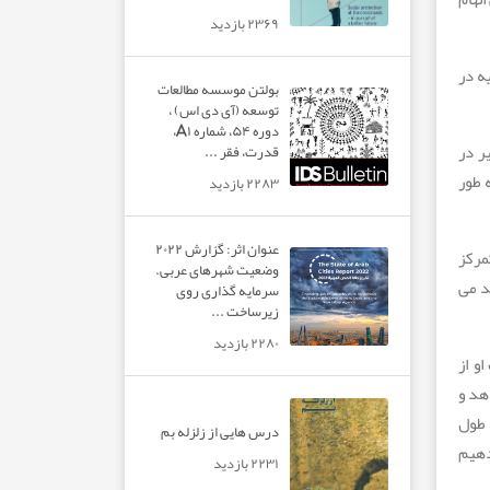
۲۳۶۹ بازدید
ه در
بولتن موسسه مطالعات
توسعه (آی دی اس) ،
دوره ۵۴، شماره A۱،
یر در
قدرت، فقر ...
 طور
۲۲۸۳ بازدید
عنوان اثر: گزارش ۲۰۲۲
مرکز
وضعیت شهرهای عربی.
د می
سرمایه گذاری روی
زیرساخت ...
۲۲۸۰ بازدید
و از
هد و
 طول
درس هایی از زلزله بم
دهیم
۲۲۳۱ بازدید