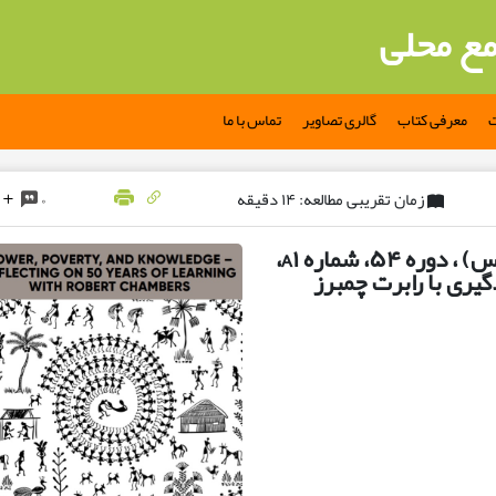
مع محلی
ت
معرفی کتاب
گالری تصاویر
تماس با ما
زمان تقریبی مطالعه: ۱۴ دقیقه
۰
بولتن موسسه مطالعات توسعه (آی دی اس) ، دوره ۵۴، شماره A۱،