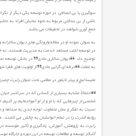
سوگیری یا بی انصافی در حوزه توسعه یکی دیگر از نگر
ناشی از بی عدالتی مربوط به نحوه نمایش افراد به حا
جمع آوری شواهد در تحقیقات می باشد.
به عنوان نمونه او در مقاله
وارونگی های دیوان سالارانه 
در توسعه اغلب مستعد خدمت به مدیریت هستند، نه خ
توضیح داد “دیوان سالاری عادی” در بخش توسعه نمی‌تو
به غفلت “حرفه‌ ای گرایی عادی” از اولویت های فقرا شو
ملیسا لیچ و پیتر تایلور
در مطلبی تحت عنوان
رابرت چمبرز
“
احتمالاً مشابه بسیاری از کسانی که در سرتاسر جهان ب
شخصی از چیزهایی که با او و از او آموخته‌ایم پر کنی
نسبت به تفکر و عمل متفاوت، توجه جدی به صداها و د
روابط قدرت را در تمام انواعشان به چالش می کشند. م
رابرت به پژوهش، آموزش، یادگیری و تأثیر مؤسسه در 
آشکار توسعه و مطالعات توسعه در این دوره و جایگاه مو