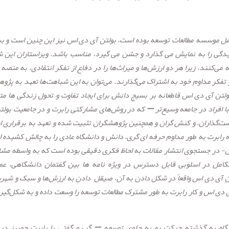
امل موسسه مطالعات توسعه بوده است، بولتن آی دی اس نیز این چنین است و به
دگی را به نمایش می گذارد و جشن می گیرد، مناسب باشد. ویراستاران این ش
ی‌کنند، زیرا هر دو ارزش‌ها و میراث‌ها را در دفاع از تفکر انتقادی، به منصه 
فکر مداوم خود به اشتراک می‌گذارند
.
می‌توان به این شباهت‌ها تعهد به پژو
لتن آی دی اس قاطعانه بر بسیج دانش برای ایجاد تفاوت و تحول زندگی ها مت
فراد در جامعه وسیع‌تر – که در روش‌های مشارکتی رابرت و در جامعیت بولت
ست‌گذاران، و کنش گران و همچنین پژوهشگران تثبیت شده و تعهد به برقراری ار
ابرت به طور مداوم حرفه ای گری، دانش و دانشگاه عادی را به چالش کشیده 
اس- در جستجوی انتشار مقالات به لحاظ فکری دقیقی بوده است که به واسطه مش
کامل در اسلوبی قابل دسترس در ویژه نامه ها بین گفتمان دانشگاهی، عم
ن آی دی اس واقعاً در شکل دادن به آن، صیقل
دادن به ارزش‌ها و سبک و شهر
دی اس و کار رابرت به طور مشترک مطالعات توسعه را وسعت داده و به شکل‌گیر
گاه به گذشته حرکت رو به جلوی توسعه – گپ و گفتی با رابرت چمبرز در 