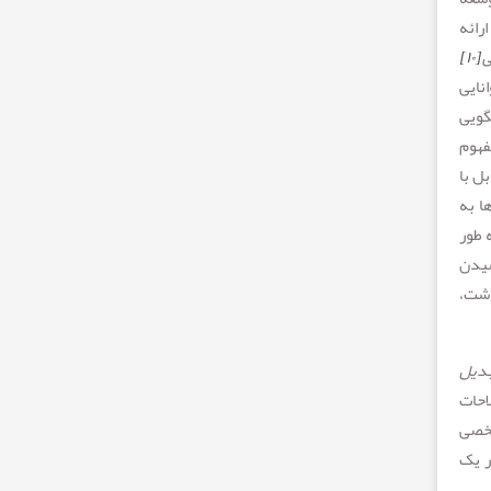
رائه
ی
[۱۰]
نایی
گویی
فهوم
ل با
ا به
 طور
وه رسیدن
اشت،
دیل
احات
 شخصی
ر یک