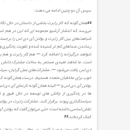
سپس آن دو چنین ادامه می دهند:
“
همان گونه که کار رابرت بخشی از داستان در حال تک
می‌رسد که انتشار آرشیو مجموعه ای که این در هم تنی
شباهت‌های بین کار رابرت و بولتن آی دی اس را برجسته م
رساندن صداهای کم تر شنیده شده و تقویت یادگیری و ت
شواهد درگیرانه را اضافه کرد
–
هم کار رابرت و هم بو
است. ما شاهد تعهدی مستمر به ساخت مشترک دانش با ا
دی اس یافت می‌شود
–
، مشارکت‌های عمل گرایان، سیا
خوب برای مخاطبان متعدد هستیم. درست همان گونه که ر
بولتن آی دی اس و – البته همان گونه تارنمای آی دی 
ها در یادگیری از چالش های توسعه در حال ظهور و ت
سیاستگذاری پیوند برقرار کند. مشارکت رابرت در بولت
نقش اساسی داشته است؛ حتی می‌توان گفت که بولتن آی 
کمک کرده‌اند
.”
استفن تامپسون
و
مریا کانون
در مطلبی تحت عنوان
ن