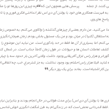
ی کنند. از جمله پرسش هایی همچون این که
“چه چیزی این روزها تو را م
 به فهرست همکاری های خود با بولتن آی دی اس نظر انداختی فکری فوری و یا تام
پاسخ های وی.
دا می کنید. من دارم بعضی از چیزهای گذشته را واکاوی می کنم، به خصوص زمان
که استقلال [کنیا] در میان بود و من یک مسئول بخش بودم. زمان هیجان انگیزی 
ی کنم، اما بسیاری از آن ها فقط در حد یادآوری است. من نباید این موضوع را
شف تعاملات انسان ها و حیوانات در طول زمان کاملاً جذاب است. در شمال کنی
رخر و هزار راس غزال آفریقایی وجود داشت. وقتی آخرین بار حدود سه یا چهار
ه شاید قبلا هزار راس احشام بود وجود نداشت، به جز شترمرغ. خب، چه اتفاقی اف
ن کار اشتباه است. بماند برای یک روز دیگر
.”
ا با بولتن آی دی اس] برای مدت طولانی در حال انجام بودند و بنابراین نبای
د فقط قدردانی محض است که در زندگی ام به طرز شگفت انگیزی خوش شانس 