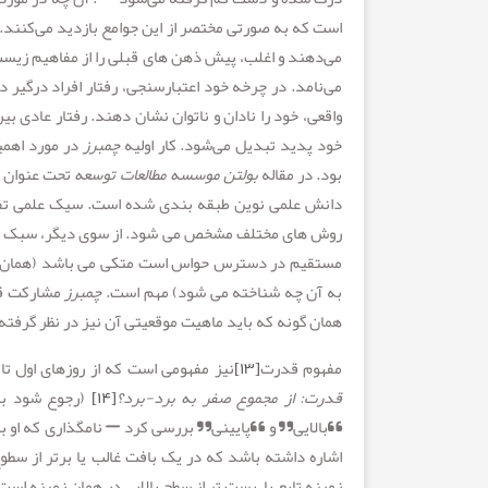
است که به صورتی مختصر از این جوامع بازدید می‌کنند.
می‌دهند و اغلب، پیش ذهن های قبلی را از مفاهیم زیس
می‌نامد. در چرخه خود اعتبارسنجی، رفتار افراد درگیر 
واقعی، خود را نادان و ناتوان نشان دهند. رفتار عادی 
خود پدید تبدیل می‌شود. کار اولیه
چمبرز
در مورد اهمی
بود. در مقاله
بولتن موسسه مطالعات توسعه
تحت عنوان د
دانش علمی نوین طبقه بندی شده است. سیک علمی تفکر ب
روش های مختلف مشخص می شود. از سوی دیگر، سبک دانش 
به آن چه شناخته می شود) مهم است.
چمبرز
مشارکت قا
همان گونه که باید ماهیت موقعیتی آن نیز در نظر گرفته
مفهوم قدرت
[۱۳]
نیز مفهومی است که از روزهای اول تا
قدرت: از مجموع صفر به برد-برد؟
[۱۴]
(رجوع شود به
“بالایی” و “پایینی” بررسی کرد – نامگذاری که او 
اشاره داشته باشد که در یک بافت غالب یا برتر از سطوح
زمینه تابع یا پست تر از سطح بالایی در همان زمینه است، 