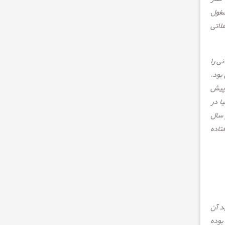
شغول
لاتی
ی را
بود.
 پیش
ا در
 سال
تاده
د آن
بوده