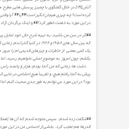
آتش
[۱۹]
در خلال گفتگوی با
چمبرز
پرسش هایی مطرح م
کرده است؟ چه چیزی هیجان انگیز است؟”
یا
” آیا وقتی
در این مورد به ذهنت خطور کرد؟
“
و اینک برگردان آزاد 
“
اگر در سن من باشید، به تهیه شرح حال خود تمایل پی
که بین سال های
۱۹۵۸
و
۱۹۶۶
در کنیا گذراندم، زمانی 
یک کمی بعضی
از خاطرات و چیزهای قدیمی ام را مرور م
بکشم، چون امروز به موضوع اصلی نخواهیم رسید، اما ک
دشت ها، زمانی که من آنجا بودم، هزار و پانصد راس گو
پیش به آنجا رفتم هیچ، و تقریباً هیچ احشامی در جایی ک
بود؟ در این مورد می توانم به طور جدی صحبت کنم. اما ای
“
شگفت زده شدم.
سپس متوجه شدم که آن ها [همکاری ه
قدرها هم تعجب کرد. بخشی از احساس من در این مور