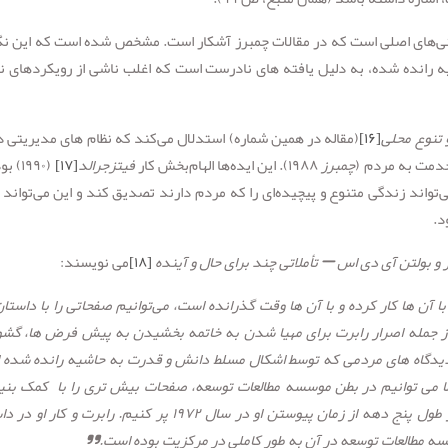
انی‌های اصلی است که در مقالات چمبرز آشکار است. مشخص شده است که این نگ
شیه رانده شده، به دلیل یافته های نادرست است که اغلب ناشی از رویکردهای 
و تنوع محلی
[۱۶]
(مقاله در همین شماره) استدلال می‌کند که نظام های مدیریتی د
دمت به مردم (
چمبرز
۱۹۸۸). این ایده‌ها الهام‌بخش کار
فیتزجرالد
[۱۷]
(۱۹۹۰)
اند زندگی متنوع و پیچیده‌ای را که مردم دارند تصدیق کند و این می‌تواند 
د.
 و بولتن آی دی اس – تأملاتی چند برای حال و آینده
[۱۸]
می نویسند:
ا آن ها کار کرده و با آن ها وقت گذرانده است، می‌توانیم صفحاتی را با داستان
م، از جمله اصرار رابرت برای مهیا شدن به خاتمه بخشیدن به پیش فرض ها، گش
یدگاه های مردمی که توسط اشکال مسلط دانش و قدرت به حاشیه رانده شده ا
ا می توانیم در بطن موسسه مطالعات توسعه، صفحات بیش تری را با
کمک بنیا
طول پنج دهه از زمان پیوستن او در سال
۱۹۷۲
پر کنیم. رابرت و کار او در دا
سسه مطالعات توسعه در آن به طور کاملی در مرکزیت بوده است
.”