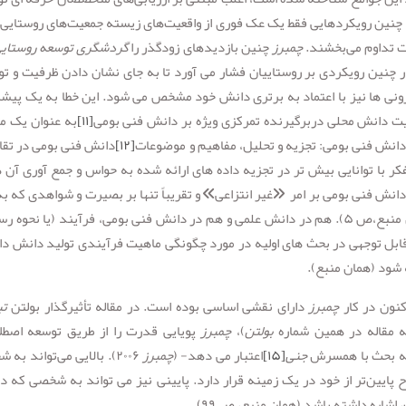
 چنین رویکردهایی فقط یک عک فوری از واقعیت‌های زیسته جمعیت‌های روستایی ا
ت تداوم می‌بخشند.
چمبرز
چنین بازدیدهای زودگذر را
گردشگری توسعه روستای
در چنین رویکردی بر روستاییان فشار می آورد تا به جای نشان دادن ظرفیت و توا
بیرونی ها نیز با اعتماد به برتری دانش خود مشخص می شود. این خطا به یک پیش
ت دانش محلی دربرگیرنده تمرکزی ویژه بر دانش فنی بومی
[۱۱]
به عنوان یک م
انش فنی بومی: تجزیه و تحلیل، مفاهیم و موضوعات
[۱۲]
دانش فنی بومی در تقاب
ا توانایی بیش تر در تجزیه داده های ارائه شده به حواس و جمع آوری آن ه
فنی بومی بر امر «غیر انتزاعی» و تقریباً تنها بر بصیرت و شواهدی که به
مستقیم در دسترس حواس است متکی می باشد (همان منبع،ص ۵). هم در دانش علمی و هم در دانش فنی بومی، فرآیند (یا نح
بل توجهی در بحث های اولیه در مورد چگونگی ماهیت فرآیندی تولید دانش د
 شود (همان منبع).
کنون در کار
چمبرز
دارای نقشی اساسی بوده است. در مقاله تأثیرگذار بولتن
تب
 مقاله در همین شماره
بولتن
)،
چمبرز
پویایی قدرت را از طریق توسعه اصطل
به بحث با همسرش
جنی
[۱۵]
اعتبار می دهد- (
چمبرز
۲۰۰۶). بالایی می‌تواند به
 پایین‌تر از خود در یک زمینه قرار دارد. پایینی نیز می تواند به شخصی که د
اشاره داشته باشد (همان منبع، ص ۹۹).