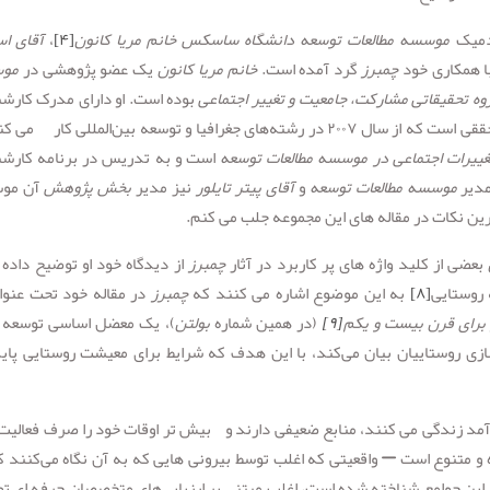
ادمیک
موسسه مطالعات توسعه
دانشگاه ساسکس خانم مریا کانون
[۴]
،
آقای ا
 همکاری خود
چمبرز
گرد آمده است.
خانم مریا کانون
یک عضو پژوهشی در
مو
وه تحقیقاتی مشارکت، جامعیت و تغییر اجتماعی
بوده است. او دارای مدرک کارش
محققی است که از سال ۲۰۰۷ در رشته‌های جغرافیا و توسعه بین‌المللی کار می ک
ییرات اجتماعی در موسسه مطالعات توسعه
است و به تدریس در برنامه کارش
دیر
موسسه مطالعات توسعه
و
آقای پیتر تایلور
نیز مدیر
بخش پژوهش
آن مو
ترین نکات در مقاله های این مجموعه جلب می کنم.
بعضی از کلید واژه های پر کاربرد در آثار
چمبرز
از دیدگاه خود او توضیح داده
روستایی
[۸]
به این موضوع اشاره می کنند که
چمبرز
در مقاله خود تحت عنو
 برای قرن بیست و یکم
[۹]
(در همین شماره
بولتن
)، یک معضل اساسی توسعه ر
سازی روستاییان بیان می‌کند، با این هدف که شرایط برای معیشت روستایی پاید
درآمد زندگی می کنند، منابع ضعیفی دارند و بیش تر اوقات خود را صرف فعالیت
و متنوع است – واقعیتی که اغلب توسط بیرونی هایی که به آن نگاه می‌کنند ک
ین جوامع شناخته شده است، اغلب مبتنی بر ارزیابی‌های متخصصان حرفه ای ت