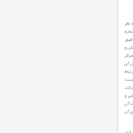
 نظر
ماره
ظهور
هش و
مرکز
ن آی
تباط
است؛
ارکت
لی و
ت آن
ی آن
کنار