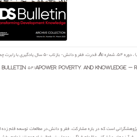
 ، دوره
۵۴
، شماره
A۱
،
قدرت، فقر و دانش- بازتاب
۵۰
سال یادگیری با رابرت چم
 Bulletin ۵۴,۱APower, Poverty, and Knowledge – 
 پژوهشگرانی است که در باره مشارکت، فقر و دانش در مطالعات توسعه قلم زده 
ش فرآیندهای مشارکتی و اقدام فراگیر بوده است. فعالیت او همچنان تداوم بخش ا